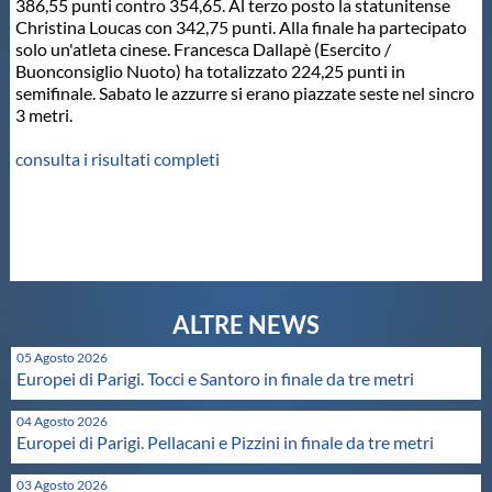
386,55 punti contro 354,65. Al terzo posto la statunitense
Christina Loucas con 342,75 punti. Alla finale ha partecipato
Master
solo un'atleta cinese. Francesca Dallapè (Esercito /
Buonconsiglio Nuoto) ha totalizzato 224,25 punti in
semifinale. Sabato le azzurre si erano piazzate seste nel sincro
Formazione
3 metri.
consulta i risultati completi
GUG
Scuole Nuoto
Propaganda
05 Agosto 2026
Centri Federali
Europei di Parigi. Tocci e Santoro in finale da tre metri
04 Agosto 2026
Europei di Parigi. Pellacani e Pizzini in finale da tre metri
Area Legislativa
03 Agosto 2026