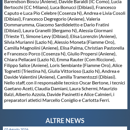
Barendson Boscu (Aniene), Davide Baraldi (IC Como), Lucia
Bertocchi (CC Milano), Luca Bonucci (Dibiasi), Francesco
Master
Caputo e Luca Pio Celebre (Cosenza N), Andrea e Livia Cosoli
(Dibiasi), Francesco Degregorio (Aniene), Valeria
Dommarumma, Giacomo Sardideletto e Dario Fratini
Formazione
(Dibiasi), Laura Granelli (Bergamo N), Alessia Giormani
(Trieste T), Simone Levy (Dibiasi), Elisa Lorenzin (Aniene),
Silvia Murianni (Lazio N), Alessio Moneta (Fiamme Oro),
GUG
Camilla Magnolini (Aniene), Elisa Palma, Christian Pastorella
e Francesco Porco (Cosenza N), Giulio Propersi (Aniene),
Chiara Pellacani (Lazio N), Emma Rauter (Com Riccione),
Scuole Nuoto
Filippo Salice (Aniene), Loris Sembiante (Fiamme Oro), Alice
Tognetti (Triestina N), Giulia Vittorioso (Lazio N), Andrea e
Davide Valentini (Aniene), Camilla Tramentozzi (Dibiasi).
Propaganda
Nello staff, con il responsabile tecnico Oscar Bertone, i tecnici
Gaetano Aceti, Claudia Damiani, Laura Schermi, Maurizio
Balzi, Alberto Azzola, Davide Pasinetti e Alice Calmieri, i
Centri Federali
preparatori atletici Marcello Coniglio e Carlotta Ferri.
Area Legislativa
05 Agosto 2026