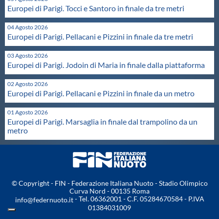
Europei di Parigi. Tocci e Santoro in finale da tre metri
Protezione Civile
04 Agosto 2026
Europei di Parigi. Pellacani e Pizzini in finale da tre metri
Qualità
03 Agosto 2026
Europei di Parigi. Jodoin di Maria in finale dalla piattaforma
Sostenibilità
02 Agosto 2026
Europei di Parigi. Pellacani e Pizzini in finale da un metro
Privacy
01 Agosto 2026
Europei di Parigi. Marsaglia in finale dal trampolino da un
Cookie Policy
metro
Archivio News
© Copyright - FIN - Federazione Italiana Nuoto - Stadio Olimpico
Flash News
Curva Nord - 00135 Roma
- Tel. 06362001 - C.F. 05284670584 - P.IVA
info@federnuoto.it
01384031009