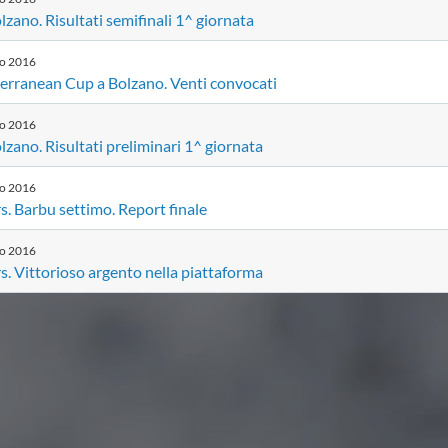
zano. Risultati semifinali 1^ giornata
io
2016
erranean Cup a Bolzano. Venti convocati
io
2016
zano. Risultati preliminari 1^ giornata
io
2016
s. Barbu settimo. Report finale
io
2016
s. Vittorioso argento nella piattaforma