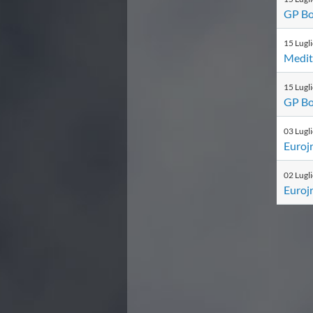
Campionato A2 Maschile
GP Bol
Campionato A2 Femminile
Campionato B Maschile
15
Lugl
Storico Campionati 2003-2017
Medit
Finali Giovanili
Trofei delle Regioni
15
Lugl
CoMeN Cup
GP Bol
News
Flash News
03
Lugl
Waterpolo Channel
Eurojr
Tuffi
Eventi
02
Lugl
Norme e documenti
Eurojr
Risultati e Classifiche
Azzurri
News
Flash News
Artistico
Eventi
Norme e documenti
Risultati e Classifiche