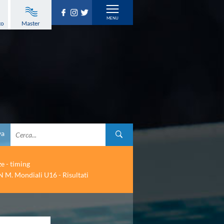
to
Master
va
ze - timing
 M. Mondiali U16 - Risultati