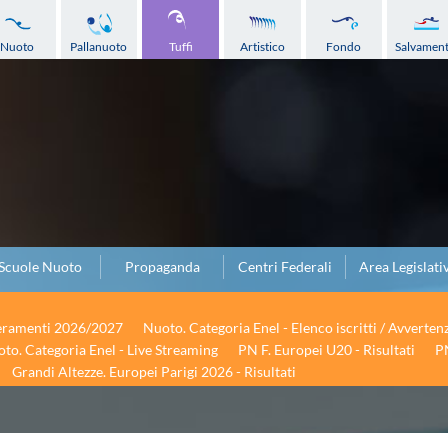
Nuoto
Pallanuoto
Tuffi
Artistico
Fondo
Salvamen
Scuole Nuoto
Propaganda
Centri Federali
Area Legislati
seramenti 2026/2027
Nuoto. Categoria Enel - Elenco iscritti / Avverten
to. Categoria Enel - Live Streaming
PN F. Europei U20 - Risultati
PN
Grandi Altezze. Europei Parigi 2026 - Risultati