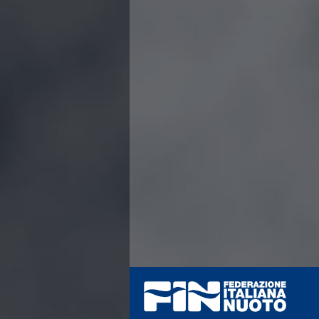
Azzurri
News
Flash News
Fondo
Eventi
Grand Prix
Norme e documenti
Risultati e Classifiche
Primati
Azzurri
News
Flash News
Salvamento
Eventi
Norme e documenti
Risultati e Classifiche
Albi d'oro - Primati
News
Flash News
Master