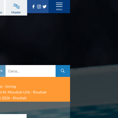
to
Master
va
ze - timing
 M. Mondiali U16 - Risultati
 2026 - Risultati