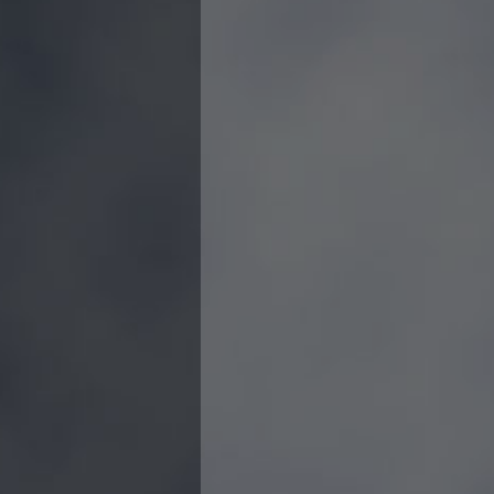
Campionato A2 Maschile
Campionato A2 Femminile
Campionato B Maschile
Storico Campionati 2003-2017
Finali Giovanili
Trofei delle Regioni
CoMeN Cup
News
Flash News
Waterpolo Channel
Tuffi
Eventi
Norme e documenti
Risultati e Classifiche
Azzurri
News
Flash News
Artistico
Eventi
Norme e documenti
Risultati e Classifiche