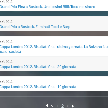
raio
2012
 Grand Prix Fina a Rostock. Undicesimi Billi/Tocci nel sincro
raio
2012
 Grand Prix a Rostock. Eliminati Tocci e Barp
raio
2012
 Coppa Londra 2012. Risultati finali ultima giornata. La Bolzano Nu
fica di società
raio
2012
 Coppa Londra 2012. Risultati finali 2^ giornata
raio
2012
 Coppa Londra 2012. Risultati finali 1^ giornata
2
1