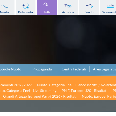
Nuoto
Pallanuoto
Tuffi
Artistico
Fondo
Salvamen
Scuole Nuoto
Propaganda
Centri Federali
Area Legislati
seramenti 2026/2027
Nuoto. Categoria Enel - Elenco iscritti / Avverten
to. Categoria Enel - Live Streaming
PN F. Europei U20 - Risultati
PN
Grandi Altezze. Europei Parigi 2026 - Risultati
Nuoto. Europei Parigi