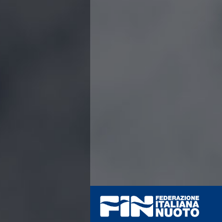
Azzurri
News
Flash News
Fondo
Eventi
Grand Prix
Norme e documenti
Risultati e Classifiche
Primati
Azzurri
News
Flash News
Salvamento
Eventi
Norme e documenti
Risultati e Classifiche
Albi d'oro - Primati
News
Flash News
Master