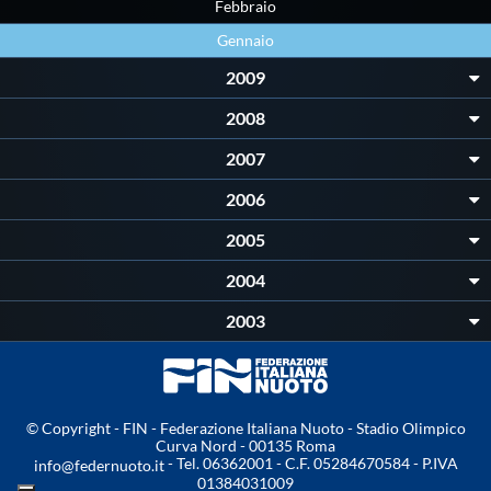
Galleria fotografica
Febbraio
Gennaio
Videogallery
2009
2008
Intranet
2007
Webmail
2006
2005
Contatti
2004
2003
Mappa del sito
© Copyright - FIN - Federazione Italiana Nuoto - Stadio Olimpico
Curva Nord - 00135 Roma
- Tel. 06362001 - C.F. 05284670584 - P.IVA
info@federnuoto.it
01384031009