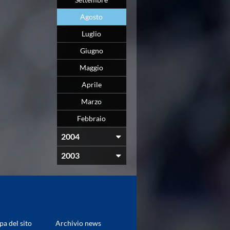
Agosto
Luglio
Giugno
Maggio
Aprile
Marzo
Febbraio
2004
2003
a del sito
Archivio news