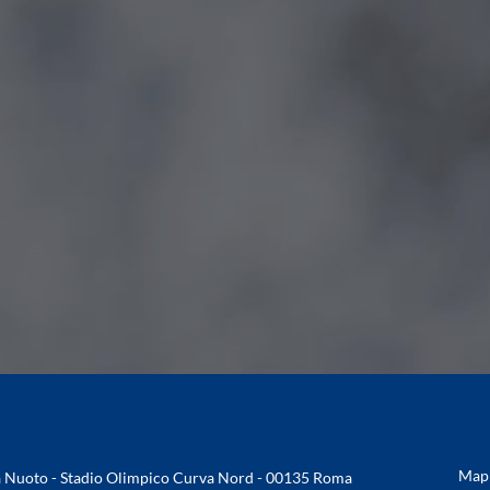
Mapp
na Nuoto - Stadio Olimpico Curva Nord - 00135 Roma