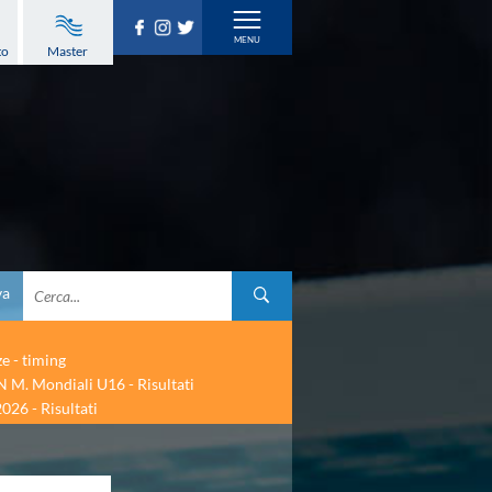
to
Master
va
ze - timing
 M. Mondiali U16 - Risultati
026 - Risultati