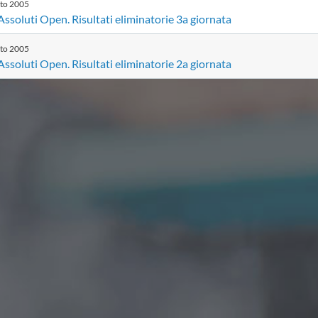
sto
2005
 Assoluti Open. Risultati eliminatorie 3a giornata
sto
2005
 Assoluti Open. Risultati eliminatorie 2a giornata