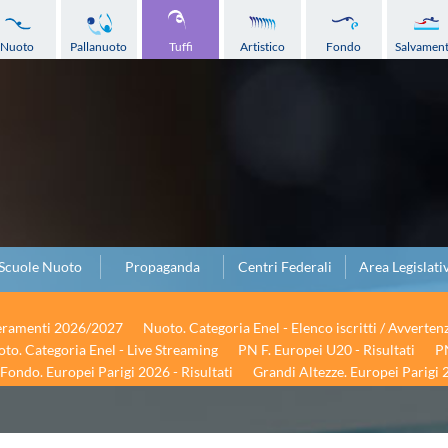
Nuoto
Pallanuoto
Tuffi
Artistico
Fondo
Salvamen
Scuole Nuoto
Propaganda
Centri Federali
Area Legislati
seramenti 2026/2027
Nuoto. Categoria Enel - Elenco iscritti / Avverten
to. Categoria Enel - Live Streaming
PN F. Europei U20 - Risultati
PN
Fondo. Europei Parigi 2026 - Risultati
Grandi Altezze. Europei Parigi 2