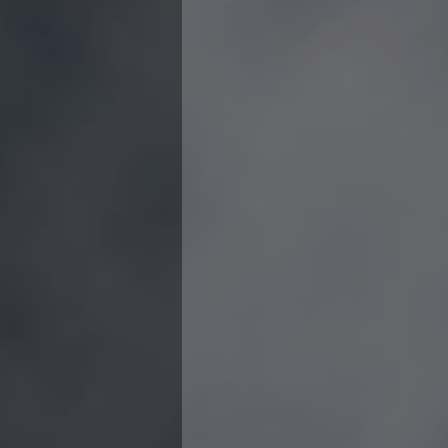
Campionato A2 Maschile
Campionato A2 Femminile
Campionato B Maschile
Storico Campionati 2003-2017
Finali Giovanili
Trofei delle Regioni
CoMeN Cup
News
Flash News
Waterpolo Channel
Tuffi
Eventi
Norme e documenti
Risultati e Classifiche
Azzurri
News
Flash News
Artistico
Eventi
Norme e documenti
Risultati e Classifiche