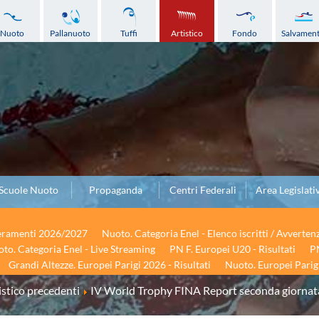
Nuoto
Pallanuoto
Tuffi
Artistico
Fondo
Salvamen
Scuole Nuoto
Propaganda
Centri Federali
Area Legislati
seramenti 2026/2027
Nuoto. Categoria Enel - Elenco iscritti / Avverten
to. Categoria Enel - Live Streaming
PN F. Europei U20 - Risultati
PN
Grandi Altezze. Europei Parigi 2026 - Risultati
Nuoto. Europei Parigi
stico precedenti
IV World Trophy FINA Report seconda giornat