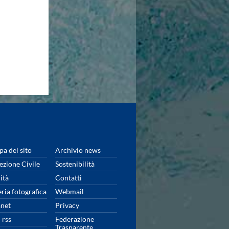
a del sito
Archivio news
ezione Civile
Sostenibilità
ità
Contatti
eria fotografica
Webmail
anet
Privacy
 rss
Federazione
Trasparente