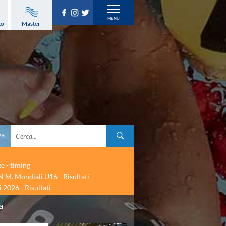
to
Master
va
ze - timing
 M. Mondiali U16 - Risultati
 2026 - Risultati
a