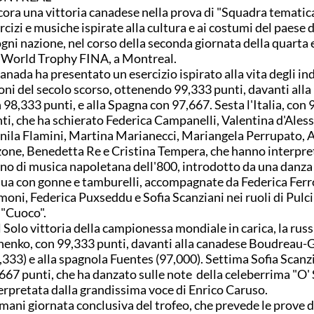
ora una vittoria canadese nella prova di "Squadra tematica
rcizi e musiche ispirate alla cultura e ai costumi del paese 
ogni nazione, nel corso della seconda giornata della quarta
 World Trophy FINA, a Montreal.
Canada ha presentato un esercizio ispirato alla vita degli ind
oni del secolo scorso, ottenendo 99,333 punti, davanti alla
 98,333 punti, e alla Spagna con 97,667. Sesta l'Italia, con
ti, che ha schierato Federica Campanelli, Valentina d'Aless
ila Flamini, Martina Marianecci, Mariangela Perrupato, A
one, Benedetta Re e Cristina Tempera, che hanno interpre
no di musica napoletana dell'800, introdotto da una danza 
ua con gonne e tamburelli, accompagnate da Federica Ferr
oni, Federica Puxseddu e Sofia Scanziani nei ruoli di Pulci
 "Cuoco".
 Solo vittoria della campionessa mondiale in carica, la rus
henko, con 99,333 punti, davanti alla canadese Boudreau
,333) e alla spagnola Fuentes (97,000). Settima Sofia Scanz
667 punti, che ha danzato sulle note della celeberrima "O'
erpretata dalla grandissima voce di Enrico Caruso.
ani giornata conclusiva del trofeo, che prevede le prove d