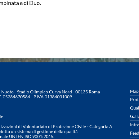
binata e di Duo.
Mapp
na Nuoto - Stadio Olimpico Curva Nord - 00135 Roma
.F. 05284670584 - P.IVA 01384031009
Prot
Qual
Gall
le
Intr
nizzazioni di Volontariato di Protezione Civile - Categoria A
otta un sistema di gestione della qualità
Feed
onale UNI EN ISO 9001:2015.