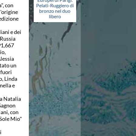
", con
Pelati-Ruggiero di
bronzo nel duo
d'origine
libero
 edizione
iani e dei
 Russia
 91,667
io,
lessia
tato un
fuori
o, Linda
nella e
sa Natalia
-Gagnon
iani, con
 Sole Mio"
i