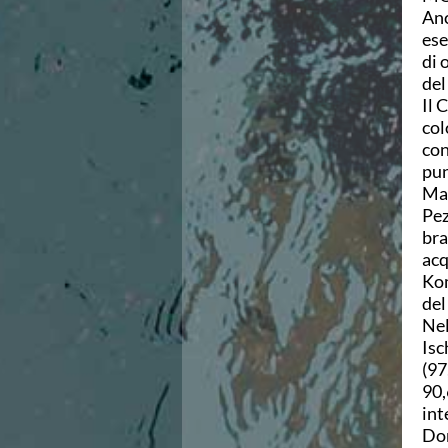
Anc
Azzurri
ese
News
di 
Flash News
del
Fondo
Il 
Eventi
col
Grand Prix
con
Norme e documenti
pun
Risultati e Classifiche
Man
Primati
Pez
Azzurri
bra
News
acq
Flash News
Kom
Salvamento
del
Eventi
Nel
Norme e documenti
Isc
Risultati e Classifiche
(97
Albi d'oro - Primati
90,
News
int
Flash News
Dom
Master