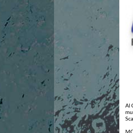
Campionato A2 Maschile
Campionato A2 Femminile
Campionato B Maschile
Storico Campionati 2003-2017
Finali Giovanili
Trofei delle Regioni
CoMeN Cup
News
Flash News
Waterpolo Channel
Tuffi
Eventi
Norme e documenti
Risultati e Classifiche
Azzurri
News
Al 
Flash News
mus
Artistico
Sca
Eventi
Norme e documenti
MO
Risultati e Classifiche