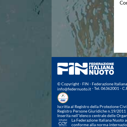
Com
Campionati Italiani
Circuito Supermaster
Calendario Nazionale Fondo
Norme e documenti
Risultati e Classifiche
Primati
Graduatorie
Analisi e Approfondimenti
News
Flash News
Formazione
SIT
Sezione Salvamento
GUG
© Copyright - FIN - Federazione Italia
- Tel. 06362001 - C
info@federnuoto.it
Composizione
Norme e documenti
Formazione
Iscritta al Registro della Protezione Civi
Sedi Regionali e Provinciali
Registro Persone Giuridiche n.19/2011
Designazioni Arbitrali
Inserita nell''elenco centrale delle Orga
La Federazione Italiana Nuoto ad
Scuole Nuoto
conforme alla norma internazi