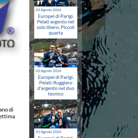
03 Agosto 2026
Europei di Parigi.
Pelati argento nel
solo libero, Piccoli
quarta
02 Agosto 2026
Europei di Parigi.
Pelati-Ruggiero
d'argento nel duo
tecnico
ano di
Settima
01 Agosto 2026
Europei di Parigi.