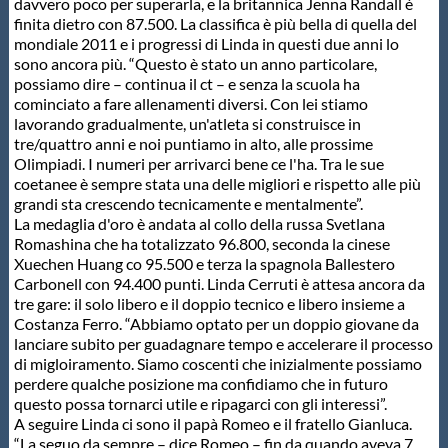
davvero poco per superarla, e la britannica Jenna Randall è
Protezione Civile
finita dietro con 87.500. La classifica è più bella di quella del
mondiale 2011 e i progressi di Linda in questi due anni lo
sono ancora più. “Questo è stato un anno particolare,
Qualità
possiamo dire – continua il ct – e senza la scuola ha
cominciato a fare allenamenti diversi. Con lei stiamo
lavorando gradualmente, un'atleta si construisce in
Sostenibilità
tre/quattro anni e noi puntiamo in alto, alle prossime
Olimpiadi. I numeri per arrivarci bene ce l'ha. Tra le sue
coetanee è sempre stata una delle migliori e rispetto alle più
Privacy
grandi sta crescendo tecnicamente e mentalmente”.
La medaglia d'oro è andata al collo della russa Svetlana
Romashina che ha totalizzato 96.800, seconda la cinese
Cookie Policy
Xuechen Huang co 95.500 e terza la spagnola Ballestero
Carbonell con 94.400 punti. Linda Cerruti è attesa ancora da
tre gare: il solo libero e il doppio tecnico e libero insieme a
Costanza Ferro. “Abbiamo optato per un doppio giovane da
Archivio News
lanciare subito per guadagnare tempo e accelerare il processo
di migloiramento. Siamo coscenti che inizialmente possiamo
perdere qualche posizione ma confidiamo che in futuro
Flash News
questo possa tornarci utile e ripagarci con gli interessi”.
A seguire Linda ci sono il papà Romeo e il fratello Gianluca.
“La seguo da sempre – dice Romeo – fin da quando aveva 7