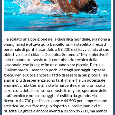
Master
Formazione
Ha scalato una posizione nella classifica mondiale, era nona a
GUG
Shanghai ed è ottava qui a Barcellona. Ha stabilito il record
personale di punti fissandolo a 89.200 e si è avvicinata al suo
obiettivo che si chiama Despoina Solomou. “Ma l'obiettivo è
Scuole Nuoto
solo rimandato – assicura il commissario tecnico della
Nazionale, che la segue fin da quando era piccola, Patrizia
Giallombardo – mancano pochi dettagli per raggiungere la
Propaganda
greca. Per lei gioca ancora il fatto di essere la più piccola. Tre
anni in più di esperienza sono tanti ma lei ha un potenziale
enorme”. Linda Cerruti, la stella nascente del sincronizzato
Centri Federali
azzurro, l'atleta in cui sono riposte le migliori speranze dello
staff tecnico e non solo, oggi si è esibita da grande. Ha
ricevuto 44.700 per l'esecuzione e 44.500 per l'impressione
Area Legislativa
artistica. Voleva fare meglio rispetto ai preliminari e ci è
riuscita. La greca è ancora avanti a lei con 89.600, ma manca