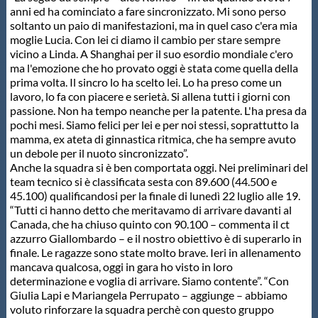
Galleria fotografica
anni ed ha cominciato a fare sincronizzato. Mi sono perso
soltanto un paio di manifestazioni, ma in quel caso c'era mia
moglie Lucia. Con lei ci diamo il cambio per stare sempre
Videogallery
vicino a Linda. A Shanghai per il suo esordio mondiale c'ero
ma l'emozione che ho provato oggi è stata come quella della
prima volta. Il sincro lo ha scelto lei. Lo ha preso come un
Intranet
lavoro, lo fa con piacere e serietà. Si allena tutti i giorni con
passione. Non ha tempo neanche per la patente. L'ha presa da
pochi mesi. Siamo felici per lei e per noi stessi, soprattutto la
Webmail
mamma, ex ateta di ginnastica ritmica, che ha sempre avuto
un debole per il nuoto sincronizzato”.
Anche la squadra si è ben comportata oggi. Nei preliminari del
Contatti
team tecnico si è classificata sesta con 89.600 (44.500 e
45.100) qualificandosi per la finale di lunedì 22 luglio alle 19.
“Tutti ci hanno detto che meritavamo di arrivare davanti al
Mappa del sito
Canada, che ha chiuso quinto con 90.100 – commenta il ct
azzurro Giallombardo – e il nostro obiettivo è di superarlo in
finale. Le ragazze sono state molto brave. Ieri in allenamento
mancava qualcosa, oggi in gara ho visto in loro
determinazione e voglia di arrivare. Siamo contente”. “Con
Giulia Lapi e Mariangela Perrupato – aggiunge – abbiamo
voluto rinforzare la squadra perchè con questo gruppo