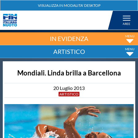
Federazione
Nuoto
IN EVIDENZA
ARTISTICO
Pallanuoto
Mondiali. Linda brilla a Barcellona
Tuffi
20
Luglio
2013
Artistico
ARTISTICO
Fondo
Salvamento