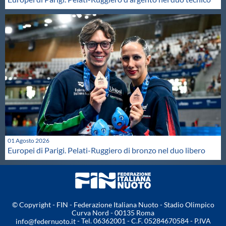
01 Agosto 2026
Europei di Parigi. Pelati-Ruggiero di bronzo nel duo libero
© Copyright - FIN - Federazione Italiana Nuoto - Stadio Olimpico
Curva Nord - 00135 Roma
- Tel. 06362001 - C.F. 05284670584 - P.IVA
info@federnuoto.it