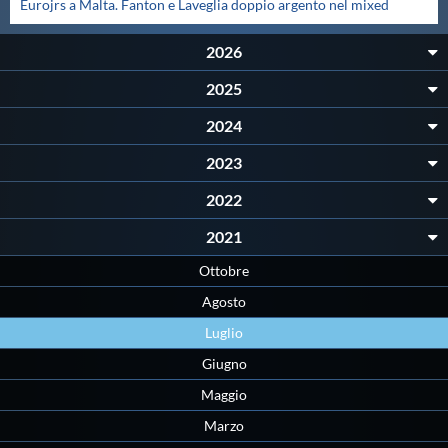
Eurojrs a Malta. Fanton e Laveglia doppio argento nel mixed
Master
2026
2025
Formazione
2024
GUG
2023
2022
Scuole Nuoto
2021
Ottobre
Propaganda
Agosto
Luglio
Centri Federali
Giugno
Maggio
Area Legislativa
Marzo