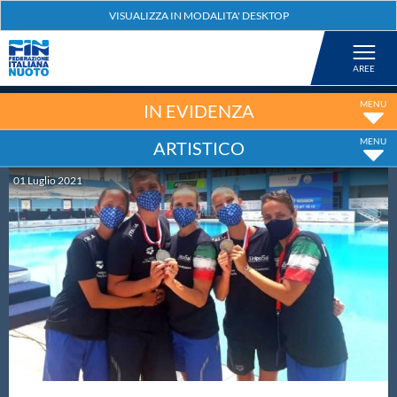
Federazione
Nuoto
IN EVIDENZA
ARTISTICO
Pallanuoto
01
Luglio
2021
Tuffi
Artistico
Fondo
Salvamento