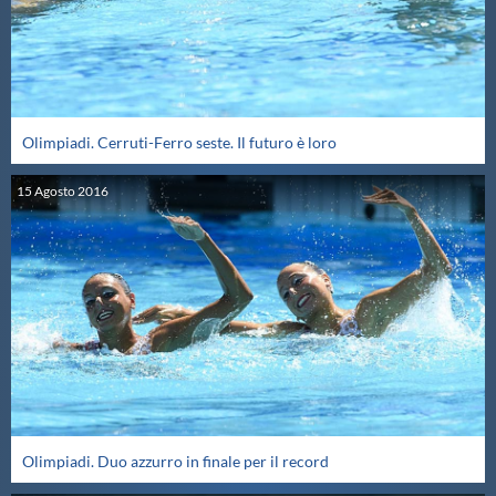
Protezione Civile
Qualità
Olimpiadi. Cerruti-Ferro seste. Il futuro è loro
Sostenibilità
15
Agosto
2016
Privacy
Cookie Policy
Archivio News
Flash News
Olimpiadi. Duo azzurro in finale per il record