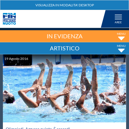
Federazione
Nuoto
IN EVIDENZA
ARTISTICO
Pallanuoto
19
Agosto
2016
Tuffi
Artistico
Fondo
Salvamento
Olimpiadi. Azzurre quinte. È record!