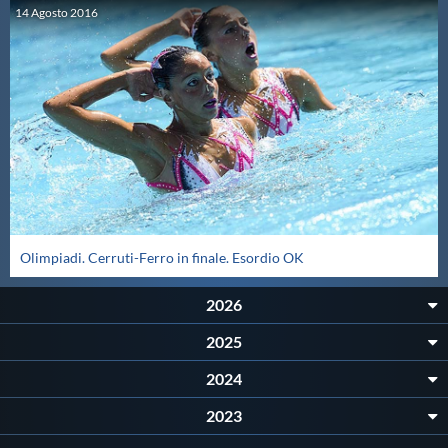
Galleria fotografica
14
Agosto
2016
Videogallery
Intranet
Webmail
Contatti
Olimpiadi. Cerruti-Ferro in finale. Esordio OK
Mappa del sito
2026
2025
2024
2023