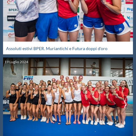
Assoluti estivi BPER. Muriantichi e Futura doppi d'oro
19
Luglio
2024