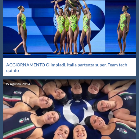
AGGIORNAMENTO Olimpiadi. Italia partenza super. Team tech
quinto
05
Agosto
2024