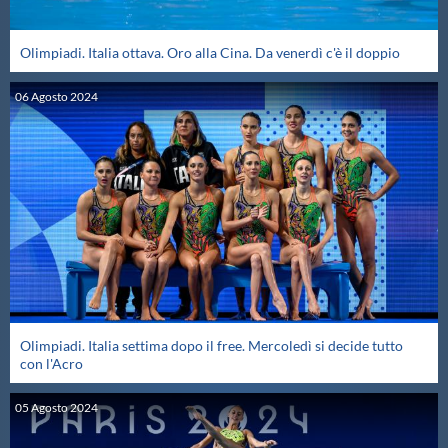
Galleria fotografica
Olimpiadi. Italia ottava. Oro alla Cina. Da venerdì c'è il doppio
Videogallery
06
Agosto
2024
Intranet
Webmail
Contatti
Mappa del sito
Olimpiadi. Italia settima dopo il free. Mercoledì si decide tutto
con l'Acro
05
Agosto
2024