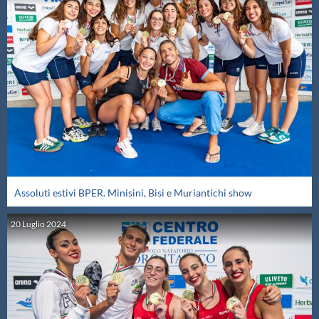
Assoluti estivi BPER. Minisini, Bisi e Muriantichi show
20
Luglio
2024