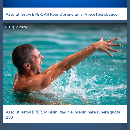
Assoluti estivi BPER. All Round primo urrà! Vince l'acrobatico
18
Luglio
2024
Assoluti estivi BPER. Minisini day. Nel preliminare supera quota
230