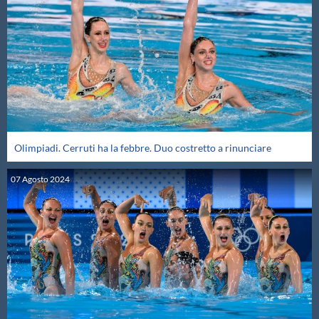
Protezione Civile
Qualità
Sostenibilità
Privacy
Olimpiadi. Cerruti ha la febbre. Duo costretto a rinunciare
07
Agosto
2024
Cookie Policy
Archivio News
Flash News