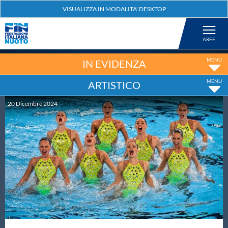
Federazione
Nuoto
IN EVIDENZA
ARTISTICO
Pallanuoto
20
Dicembre
2024
Tuffi
Artistico
Fondo
Salvamento