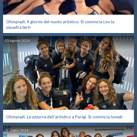
Olimpiadi. Il giorno del nuoto artistico. Si comincia con la
squadra tech
03
Agosto
2024
Olimpiadi. Le azzurre dell'artistico a Parigi. Si comincia lunedì
21
Luglio
2024