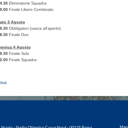
14.30
Eliminatorie Squadra
19.00
Finale Libero Combinato
ato 3 Agosto
09.30
Obbligatori (vasca all’aperto)
18.30
Finale Duo
enica 4 Agosto
09.30
Finale Solo
12.00
Finale Squadra
ltati
Mapp
na Nuoto - Stadio Olimpico Curva Nord - 00135 Roma