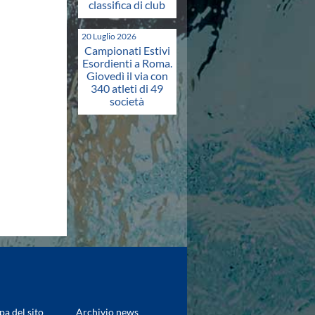
classifica di club
20 Luglio 2026
Campionati Estivi
Esordienti a Roma.
Giovedì il via con
340 atleti di 49
società
a del sito
Archivio news