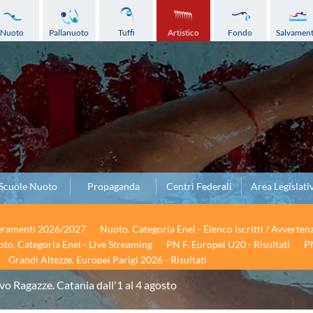
Nuoto
Pallanuoto
Tuffi
Artistico
Fondo
Salvamen
Scuole Nuoto
Propaganda
Centri Federali
Area Legislati
seramenti 2026/2027
Nuoto. Categoria Enel - Elenco iscritti / Avverten
to. Categoria Enel - Live Streaming
PN F. Europei U20 - Risultati
PN
Grandi Altezze. Europei Parigi 2026 - Risultati
vo Ragazze. Catania dall'1 al 4 agosto