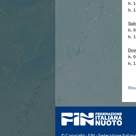
Campionato A2 Maschile
h. 
Campionato A2 Femminile
h. 
Campionato B Maschile
Storico Campionati 2003-2017
Sab
Finali Giovanili
h. 
Trofei delle Regioni
h. 
CoMeN Cup
News
Dom
Flash News
h. 
Waterpolo Channel
h. 
Tuffi
Eventi
Norme e documenti
Risultati e Classifiche
Risu
Azzurri
News
Flash News
Artistico
Eventi
Norme e documenti
Risultati e Classifiche
© Copyright - FIN - Federazione Italia