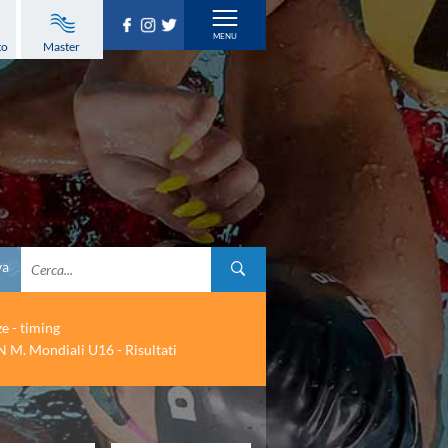
to
Master
va
ze - timing
 M. Mondiali U16 - Risultati