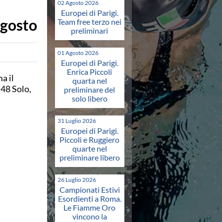
02 Agosto 2026
Europei di Parigi.
agosto
Team free terzo nei
preliminari
01 Agosto 2026
Europei di Parigi.
Enrica Piccoli
a il
quarta nel
48 Solo,
preliminare del
solo libero
31 Luglio 2026
Europei di Parigi.
Piccoli e Ruggiero
quarte nel
preliminare libero
26 Luglio 2026
Campionati Estivi
Esordienti a Roma.
Le Fiamme Oro
vincono la