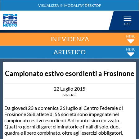
Federazione
Nuoto
IN EVIDENZA
ARTISTICO
Pallanuoto
Campionato estivo esordienti a Frosinone
Tuffi
22
Luglio
2015
Artistico
SINCRO
Da giovedì 23 a domenica 26 luglio al Centro Federale di
Fondo
Frosinone 368 atlete di 56 società sono impegnate nel
campionato estivo esordienti A di nuoto sincronizzato.
Quattro giorni di gare: eliminatorie e finali di solo, duo,
Salvamento
quadra e libero combinato, oltre agli esercizi obbligatori.