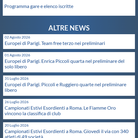
Programma gare e elenco iscritte
Master
Formazione
02 Agosto 2026
Europei di Parigi. Team free terzo nei preliminari
GUG
01 Agosto 2026
Europei di Parigi. Enrica Piccoli quarta nel preliminare del
solo libero
Scuole Nuoto
31 Luglio 2026
Europei di Parigi. Piccoli e Ruggiero quarte nel preliminare
Propaganda
libero
26 Luglio 2026
Centri Federali
Campionati Estivi Esordienti a Roma. Le Fiamme Oro
vincono la classifica di club
Area Legislativa
20 Luglio 2026
Campionati Estivi Esordienti a Roma. Giovedì il via con 340
atleti di 49 società