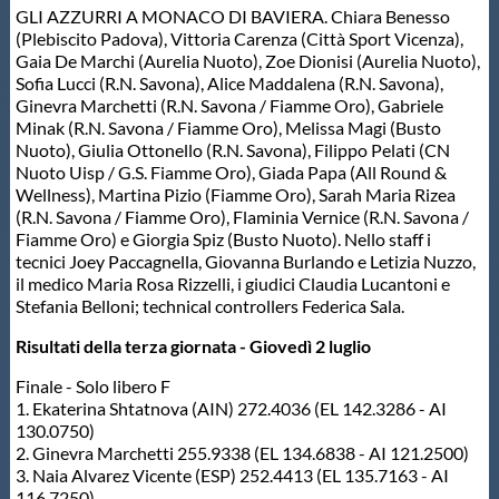
Galleria fotografica
GLI AZZURRI A MONACO DI BAVIERA. Chiara Benesso
(Plebiscito Padova), Vittoria Carenza (Città Sport Vicenza),
Gaia De Marchi (Aurelia Nuoto), Zoe Dionisi (Aurelia Nuoto),
Videogallery
Sofia Lucci (R.N. Savona), Alice Maddalena (R.N. Savona),
Ginevra Marchetti (R.N. Savona / Fiamme Oro), Gabriele
Minak (R.N. Savona / Fiamme Oro), Melissa Magi (Busto
Intranet
Nuoto), Giulia Ottonello (R.N. Savona), Filippo Pelati (CN
Nuoto Uisp / G.S. Fiamme Oro), Giada Papa (All Round &
Wellness), Martina Pizio (Fiamme Oro), Sarah Maria Rizea
Webmail
(R.N. Savona / Fiamme Oro), Flaminia Vernice (R.N. Savona /
Fiamme Oro) e Giorgia Spiz (Busto Nuoto). Nello staff i
tecnici Joey Paccagnella, Giovanna Burlando e Letizia Nuzzo,
Contatti
il medico Maria Rosa Rizzelli, i giudici Claudia Lucantoni e
Stefania Belloni; technical controllers Federica Sala.
Mappa del sito
Risultati della terza giornata - Giovedì 2 luglio
Finale - Solo libero F
1. Ekaterina Shtatnova (AIN) 272.4036 (EL 142.3286 - AI
130.0750)
2. Ginevra Marchetti 255.9338 (EL 134.6838 - AI 121.2500)
3. Naia Alvarez Vicente (ESP) 252.4413 (EL 135.7163 - AI
116.7250)