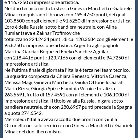
e 116.7250 di impressione artistica.
Protezione Civile
Nel duo tecnico misto la stessa Ginevra Marchetti e Gabriele
Minak conquistano il bronzo con 195.4750 punti, dei quali
103.8500 con gli elementi e 91.6250 di impressione artistica.
Qualità
L’oro è della Russia, sotto bandiera neutrale, con Alina
Rumiantseva e Zakhar Trofimov che
totalizzano 224.2434 punti, di cui 128.3684 con gli elementi e
Sostenibilità
95.8750 di impressione artistica. Argento agli spagnoli
Martina Garcia I Boque ed Eneko Sanchez Aguilar
con 218.4416 punti: 123.7166 con gli elementi e 94.7250 di
Privacy
impressione artistica.
Nell'ultima finale di giornata l'Italia è terza nel team tecnico.
La squadra composta da Chiara Benesso, Vittoria Carenza,
Cookie Policy
Melissa Magi, Ginevra Marchetti, Giulia Ottonello, Sarah
Maria Rizea, Giorgia Spiz e Flaminia Vernice totalizza
263.5591, frutto di 157.4591 con gli elementi e 106.1000 di
Archivio News
impressione artistica. Il titolo va alla Russia, in gara sotto
bandiera neutrale, che con 280.6967 punti precede la Spagna
a quota 274.6542.
Flash News
Mercoledì l'Italia aveva raccolto due bronzi con Giulia
Ottonello nel solo tecnico e con Ginevra Marchetti e Gabriele
Minak nel duo libero misto.