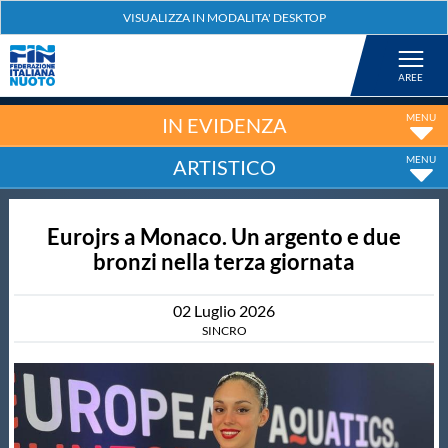
Federazione
Nuoto
IN EVIDENZA
ARTISTICO
Pallanuoto
Eurojrs a Monaco. Un argento e due
Tuffi
bronzi nella terza giornata
Artistico
02
Luglio
2026
SINCRO
Fondo
Salvamento