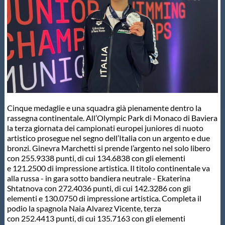
Master
Formazione
GUG
Cinque medaglie e una squadra già pienamente dentro la
Scuole Nuoto
rassegna continentale. All’Olympic Park di Monaco di Baviera
la terza giornata dei campionati europei juniores di nuoto
artistico prosegue nel segno dell’Italia con un argento e due
Propaganda
bronzi. Ginevra Marchetti si prende l’argento nel solo libero
con 255.9338 punti, di cui 134.6838 con gli elementi
e 121.2500 di impressione artistica. Il titolo continentale va
Centri Federali
alla russa - in gara sotto bandiera neutrale - Ekaterina
Shtatnova con 272.4036 punti, di cui 142.3286 con gli
elementi e 130.0750 di impressione artistica. Completa il
Area Legislativa
podio la spagnola Naia Alvarez Vicente, terza
con 252.4413 punti, di cui 135.7163 con gli elementi