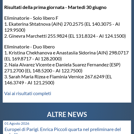
Protezione Civile
Risultati della prima giornata - Martedì 30 giugno
Eliminatorie - Solo libero F
Qualità
1. Ekaterina Shtatnova (AIN) 270.2575 (EL 140.3075 - AI
129.9500)
2. Ginevra Marchetti 255.9824 (EL 131.8324 - AI 124.1500)
Sostenibilità
Eliminatorie - Duo libero
1. Kristina Chekhanova e Anastasiia Sidorina (AIN) 298.0717
(EL 169.8717 - AI 128.2000)
Privacy
2. Naia Alvarez Vicente e Daniela Suarez Fernandez (ESP)
271.2700 (EL 148.5200 - AI 122.7500)
3. Sarah Maria Rizea e Flaminia Vernice 267.6249 (EL
Cookie Policy
146.3749 - AI 121.2500)
Vai ai risultati completi
Archivio News
Flash News
01 Agosto 2026
Europei di Parigi. Enrica Piccoli quarta nel preliminare del