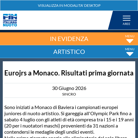
Federazione
Nuoto
IN EVIDENZA
ARTISTICO
Pallanuoto
Eurojrs a Monaco. Risultati prima giornata
Tuffi
30
Giugno
2026
Artistico
SINCRO
Sono iniziati a Monaco di Baviera i campionati europei
Fondo
juniores di nuoto artistico. Si gareggia all'Olympic Park fino a
sabato 4 luglio con gli atleti di età compresa tra i 15 e i 19 anni
(20 per i nuotatori maschi) provenienti da 31 nazioni a
Salvamento
contendersi le medaglie degli undici eventi.
Nella prima giornata spazio alle eliminatorie del solo libero