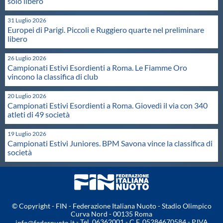
Galleria fotografica
solo libero
31 Luglio 2026
Videogallery
Europei di Parigi. Piccoli e Ruggiero quarte nel preliminare
libero
26 Luglio 2026
Intranet
Campionati Estivi Esordienti a Roma. Le Fiamme Oro
vincono la classifica di club
Webmail
20 Luglio 2026
Campionati Estivi Esordienti a Roma. Giovedì il via con 340
atleti di 49 società
Contatti
19 Luglio 2026
Campionati Estivi Juniores. BPM Savona vince la classifica di
Mappa del sito
società
© Copyright - FIN - Federazione Italiana Nuoto - Stadio Olimpico
Curva Nord - 00135 Roma
- Tel. 06362001 - C.F. 05284670584 - P.IVA
info@federnuoto.it