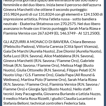
femminile e del duo libero. Inizia bene il percorso dell'azzurra
Master
Ginevra Marchetti che ottiene il secondo punteggio:
255.9824 punti di cui 131.8324 con gli elementi e 124.1500 di
impressione artistica. Prima l'atleta russa - sotto bandiera
Formazione
neutrale - Ekaterina Shtatnova con 270.2575. Nel duo libero
avanzano in finale con il terzo punteggio Sarah Maria Rizea e
Flaminia Vernice con 267.6249 (EL 146.3749 - AI 121.2500).
GUG
GLI AZZURRI A MONACO DI BAVIERA. Chiara Benesso
(Plebiscito Padova), Vittoria Carenza (Città Sport Vicenza),
Gaia De Marchi (Aurelia Nuoto), Zoe Dionisi (Aurelia Nuoto),
Scuole Nuoto
Sofia Lucci (R.N. Savona), Alice Maddalena (R.N. Savona),
Ginevra Marchetti (R.N. Savona / Fiamme Oro), Gabriele
Minak (R.N. Savona / Fiamme Oro), Melissa Magi (Busto
Propaganda
Nuoto), Giulia Ottonello (R.N. Savona), Filippo Pelati (CN
Nuoto Uisp / G.S. Fiamme Oro), Giada Papa (All Round &
Wellness), Martina Pizio (Fiamme Oro), Sarah Maria Rizea
Centri Federali
(R.N. Savona / Fiamme Oro), Flaminia Vernice (R.N. Savona /
Fiamme Oro) e Giorgia Spiz (Busto Nuoto). Nello staff i
tecnici Joey Paccagnella, Giovanna Burlando e Letizia Nuzzo,
Area Legislativa
il medico Maria Rosa Rizzelli, i giudici Claudia Lucantoni e
Stefania Belloni; technical controllers Federica Sala.