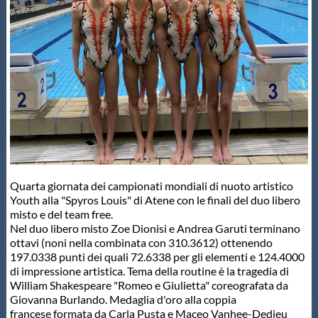
Master
Formazione
GUG
Scuole Nuoto
Quarta giornata dei campionati mondiali di nuoto artistico
Propaganda
Youth alla "Spyros Louis" di Atene con le finali del duo libero
misto e del team free.
Nel duo libero misto Zoe Dionisi e Andrea Garuti terminano
ottavi (noni nella combinata con 310.3612) ottenendo
Centri Federali
197.0338 punti dei quali 72.6338 per gli elementi e 124.4000
di impressione artistica. Tema della routine è la tragedia di
William Shakespeare "Romeo e Giulietta" coreografata da
Area Legislativa
Giovanna Burlando. Medaglia d'oro alla coppia
francese formata da Carla Pusta e Maceo Vanhee-Dedieu