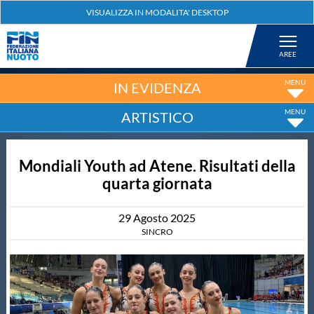
Federazione
Nuoto
IN EVIDENZA
ARTISTICO
Pallanuoto
Mondiali Youth ad Atene. Risultati della
Tuffi
quarta giornata
Artistico
29
Agosto
2025
SINCRO
Fondo
Salvamento