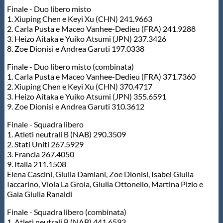
Galleria fotografica
Finale - Duo libero misto
1. Xiuping Chen e Keyi Xu (CHN) 241.9663
2. Carla Pusta e Maceo Vanhee-Dedieu (FRA) 241.9288
Videogallery
3. Heizo Aitaka e Yuiko Atsumi (JPN) 237.3426
8. Zoe Dionisi e Andrea Garuti 197.0338
Intranet
Finale - Duo libero misto (combinata)
1. Carla Pusta e Maceo Vanhee-Dedieu (FRA) 371.7360
2. Xiuping Chen e Keyi Xu (CHN) 370.4717
Webmail
3. Heizo Aitaka e Yuiko Atsumi (JPN) 355.6591
9. Zoe Dionisi e Andrea Garuti 310.3612
Contatti
Finale - Squadra libero
1. Atleti neutrali B (NAB) 290.3509
2. Stati Uniti 267.5929
Mappa del sito
3. Francia 267.4050
9. Italia 211.1508
Elena Cascini, Giulia Damiani, Zoe Dionisi, Isabel Giulia
Iaccarino, Viola La Groia, Giulia Ottonello, Martina Pizio e
Gaia Giulia Ranaldi
Finale - Squadra libero (combinata)
1. Atleti neutrali B (NAB) 441.6593