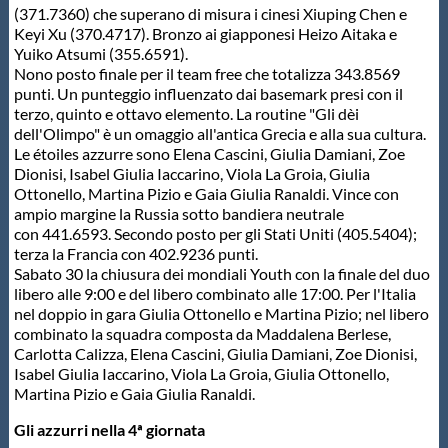
(371.7360) che superano di misura i cinesi Xiuping Chen e
Protezione Civile
Keyi Xu (370.4717). Bronzo ai giapponesi Heizo Aitaka e
Yuiko Atsumi (355.6591).
Nono posto finale per il team free che totalizza 343.8569
Qualità
punti. Un punteggio influenzato dai basemark presi con il
terzo, quinto e ottavo elemento. La routine "Gli dèi
dell'Olimpo" è un omaggio all'antica Grecia e alla sua cultura.
Sostenibilità
Le étoiles azzurre sono Elena Cascini, Giulia Damiani, Zoe
Dionisi, Isabel Giulia Iaccarino, Viola La Groia, Giulia
Ottonello, Martina Pizio e Gaia Giulia Ranaldi. Vince con
Privacy
ampio margine la Russia sotto bandiera neutrale
con 441.6593. Secondo posto per gli Stati Uniti (405.5404);
terza la Francia con 402.9236 punti.
Cookie Policy
Sabato 30 la chiusura dei mondiali Youth con la finale del duo
libero alle 9:00 e del libero combinato alle 17:00. Per l'Italia
nel doppio in gara Giulia Ottonello e Martina Pizio; nel libero
Archivio News
combinato la squadra composta da Maddalena Berlese,
Carlotta Calizza, Elena Cascini, Giulia Damiani, Zoe Dionisi,
Isabel Giulia Iaccarino, Viola La Groia, Giulia Ottonello,
Flash News
Martina Pizio e Gaia Giulia Ranaldi.
Gli azzurri nella 4ª giornata