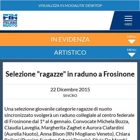
Federazione
Nuoto
IN EVIDENZA
ARTISTICO
Pallanuoto
Selezione "ragazze" in raduno a Frosinone
Tuffi
22
Dicembre
2015
Artistico
SINCRO
Una selezione giovanile categorie ragazze di nuoto
Fondo
sincronizzato svolgerà un raduno collegiale al centro federale
di Frosinone dal 1° al 6 gennaio. Convocate Michela Bozza,
Claudia Laveglia, Margherita Zaghet e Aurora Ciafardini
Salvamento
(Aurelia Nuoto), Anna Bison (RN Mogliano Veneto), Chiara
Bollani (Russian Synchro School Brescia), Silvia De Marchi