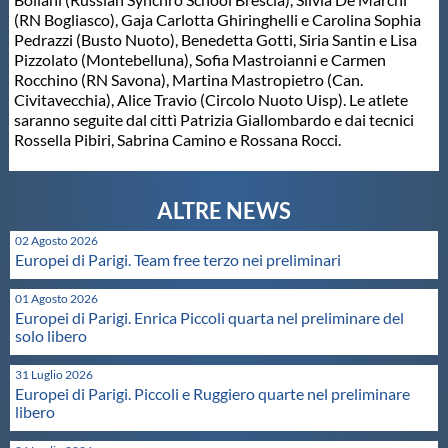
(RN Bogliasco), Gaja Carlotta Ghiringhelli e Carolina Sophia
Master
Pedrazzi (Busto Nuoto), Benedetta Gotti, Siria Santin e Lisa
Pizzolato (Montebelluna), Sofia Mastroianni e Carmen
Rocchino (RN Savona), Martina Mastropietro (Can.
Formazione
Civitavecchia), Alice Travio (Circolo Nuoto Uisp). Le atlete
saranno seguite dal cittì Patrizia Giallombardo e dai tecnici
Rossella Pibiri, Sabrina Camino e Rossana Rocci.
GUG
Scuole Nuoto
02 Agosto 2026
Europei di Parigi. Team free terzo nei preliminari
Propaganda
01 Agosto 2026
Europei di Parigi. Enrica Piccoli quarta nel preliminare del
solo libero
Centri Federali
31 Luglio 2026
Europei di Parigi. Piccoli e Ruggiero quarte nel preliminare
Area Legislativa
libero