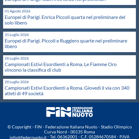
Protezione Civile
01 Agosto 2026
Europei di Parigi. Enrica Piccoli quarta nel preliminare del
solo libero
Qualità
31 Luglio 2026
Europei di Parigi. Piccoli e Ruggiero quarte nel preliminare
Sostenibilità
libero
26 Luglio 2026
Privacy
Campionati Estivi Esordienti a Roma. Le Fiamme Oro
vincono la classifica di club
Cookie Policy
20 Luglio 2026
Campionati Estivi Esordienti a Roma. Giovedì il via con 340
atleti di 49 società
Archivio News
Flash News
© Copyright - FIN - Federazione Italiana Nuoto - Stadio Olimpico
Curva Nord - 00135 Roma
- Tel. 06362001 - C.F. 05284670584 - P.IVA
info@federnuoto.it