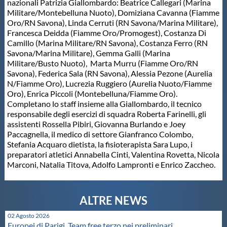
nazionali Patrizia Giallombardo: Beatrice Callegari (Marina
Militare/Montebelluna Nuoto), Domiziana Cavanna (Fiamme
Master
Oro/RN Savona), Linda Cerruti (RN Savona/Marina Militare),
Francesca Deidda (Fiamme Oro/Promogest), Costanza Di
Camillo (Marina Militare/RN Savona), Costanza Ferro (RN
Formazione
Savona/Marina Militare), Gemma Galli (Marina
Militare/Busto Nuoto), Marta Murru (Fiamme Oro/RN
Savona), Federica Sala (RN Savona), Alessia Pezone (Aurelia
GUG
N/Fiamme Oro), Lucrezia Ruggiero (Aurelia Nuoto/Fiamme
Oro), Enrica Piccoli (Montebelluna/Fiamme Oro).
Completano lo staff insieme alla Giallombardo, il tecnico
Scuole Nuoto
responsabile degli esercizi di squadra Roberta Farinelli, gli
assistenti Rossella Pibiri, Giovanna Burlando e Joey
Paccagnella, il medico di settore Gianfranco Colombo,
Propaganda
Stefania Acquaro dietista, la fisioterapista Sara Lupo, i
preparatori atletici Annabella Cinti, Valentina Rovetta, Nicola
Marconi, Natalia Titova, Adolfo Lampronti e Enrico Zaccheo.
Centri Federali
Area Legislativa
02 Agosto 2026
Europei di Parigi. Team free terzo nei preliminari