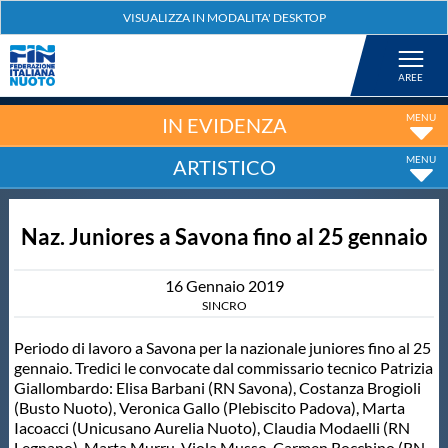
Federazione
Nuoto
IN EVIDENZA
ARTISTICO
Pallanuoto
Naz. Juniores a Savona fino al 25 gennaio
Tuffi
16
Gennaio
2019
Artistico
SINCRO
Periodo di lavoro a Savona per la nazionale juniores fino al 25
Fondo
gennaio. Tredici le convocate dal commissario tecnico Patrizia
Giallombardo: Elisa Barbani (RN Savona), Costanza Brogioli
(Busto Nuoto), Veronica Gallo (Plebiscito Padova), Marta
Salvamento
Iacoacci (Unicusano Aurelia Nuoto), Claudia Modaelli (RN
Legnano), Marta Murru, Viola Musso, Carmen Rocchino (RN