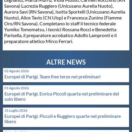
Savona) Lucrezia Ruggiero (Unicusano Aurelia Nuoto),
Master
Aurora Savi (RN Savona), Isotta Sportelli (Unicusano Aurelia
Nuoto), Alice Tavio (CN Uisp) e Francesca Zunino (Fiamme
Oro/RN Savona). Completano lo staff il tecnico federale
Formazione
Yumiko Tomomatsu, i tecnici Rossana Rocci e Benedetta
Parisella, il preparatore acrobatico Adolfo Lampronti e il
preparatore atletico Mirco Ferrari.
GUG
Scuole Nuoto
02 Agosto 2026
Europei di Parigi. Team free terzo nei preliminari
Propaganda
01 Agosto 2026
Europei di Parigi. Enrica Piccoli quarta nel preliminare del
solo libero
Centri Federali
31 Luglio 2026
Europei di Parigi. Piccoli e Ruggiero quarte nel preliminare
Area Legislativa
libero