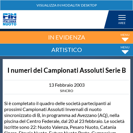
Federazione
Nuoto
IN EVIDENZA
ARTISTICO
Pallanuoto
I numeri dei Campionati Assoluti Serie B
Tuffi
13
Febbraio
2003
Artistico
SINCRO
Si è completato il quadro delle società partecipanti ai
Fondo
prossimi Campionati Assoluti Invernali di nuoto
sincronizzato di B, in programma ad Avezzano (AQ), nella
piscina del Centro Federale, dal 20 al 23 febbraio. Le società
Salvamento
iscritte sono 22: Nuoto Valenza, Pesaro Nuoto, Catania
Sincro, Etruria Nuoto, Futura Nuoto Prato, Gymnasium