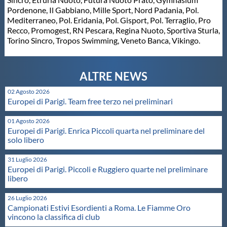
Pordenone, Il Gabbiano, Mille Sport, Nord Padania, Pol.
Master
Mediterraneo, Pol. Eridania, Pol. Gisport, Pol. Terraglio, Pro
Recco, Promogest, RN Pescara, Regina Nuoto, Sportiva Sturla,
Torino Sincro, Tropos Swimming, Veneto Banca, Vikingo.
Formazione
GUG
02 Agosto 2026
Europei di Parigi. Team free terzo nei preliminari
Scuole Nuoto
01 Agosto 2026
Europei di Parigi. Enrica Piccoli quarta nel preliminare del
solo libero
Propaganda
31 Luglio 2026
Europei di Parigi. Piccoli e Ruggiero quarte nel preliminare
Centri Federali
libero
26 Luglio 2026
Area Legislativa
Campionati Estivi Esordienti a Roma. Le Fiamme Oro
vincono la classifica di club