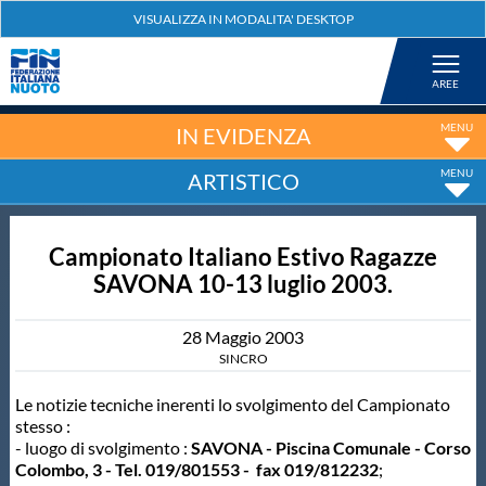
Federazione
Nuoto
IN EVIDENZA
ARTISTICO
Pallanuoto
Campionato Italiano Estivo Ragazze
Tuffi
SAVONA 10-13 luglio 2003.
Artistico
28
Maggio
2003
SINCRO
Fondo
Le notizie tecniche inerenti lo svolgimento del Campionato
stesso :
- luogo di svolgimento :
SAVONA - Piscina Comunale - Corso
Salvamento
Colombo, 3 - Tel. 019/801553 - fax 019/812232
;