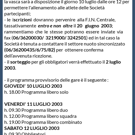
la vasca sarà a disposizione il giorno 10 luglio dalle ore 12 per
permettere l'allenamento alle atlete delle Società
Master
partecipanti;
- le i
scrizioni
dovranno pervenire alla F.I.N. Centrale,
tassativamente
entro e non oltre
il
20 giugno 2003
;
Formazione
rammentiamo che le stesse potranno essere inviate via
fax (
06/36200030/ 3219000/ 3242501
) ed in tal caso la
Società è tenuta a contattare il settore nuoto sincronizzato
GUG
(06/36200435/6/75/82)
per ottenere conferma
dell’avvenuta ricezione.
- il
sorteggio
per gli obbligatori verrà effettuato il
2 luglio
Scuole Nuoto
2003
.
- il programma provvisorio delle gare è il seguente :
Propaganda
GIOVEDI' 10 LUGLIO 2003
h. 18.00 Programma libero solo
Centri Federali
VENERDI' 11 LUGLIO 2003
h. 09.30 Programma libero duo
h. 12.00 Programma libero squadra
h. 19.00 Programma libero combinato
Area Legislativa
SABATO 12 LUGLIO 2003
h. 09.30 Obbligatori