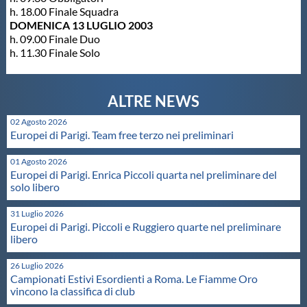
h. 18.00 Finale Squadra
Protezione Civile
DOMENICA 13 LUGLIO 2003
h. 09.00 Finale Duo
h. 11.30 Finale Solo
Qualità
Sostenibilità
02 Agosto 2026
Europei di Parigi. Team free terzo nei preliminari
Privacy
01 Agosto 2026
Europei di Parigi. Enrica Piccoli quarta nel preliminare del
Cookie Policy
solo libero
31 Luglio 2026
Archivio News
Europei di Parigi. Piccoli e Ruggiero quarte nel preliminare
libero
Flash News
26 Luglio 2026
Campionati Estivi Esordienti a Roma. Le Fiamme Oro
vincono la classifica di club