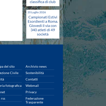
classifica di club
20 Luglio 2026
Campionati Estivi
Esordienti a Roma.
Giovedì il via con
340 atleti di 49
società
a del sito
Archivio news
ezione Civile
Sostenibilità
ità
Contatti
eria fotografica
Webmail
anet
Privacy
 rss
Federazione
Trasparente