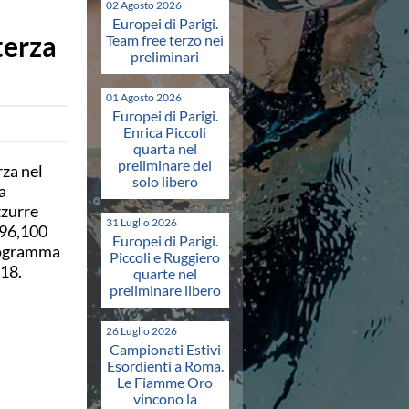
02 Agosto 2026
Europei di Parigi.
terza
Team free terzo nei
preliminari
01 Agosto 2026
Europei di Parigi.
Enrica Piccoli
quarta nel
preliminare del
rza nel
solo libero
a
zzurre
31 Luglio 2026
 96,100
Europei di Parigi.
programma
Piccoli e Ruggiero
 18.
quarte nel
preliminare libero
26 Luglio 2026
Campionati Estivi
Esordienti a Roma.
Le Fiamme Oro
vincono la