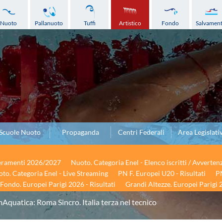
Nuoto
Pallanuoto
Tuffi
Artistico
Fondo
Salvamen
Scuole Nuoto
Propaganda
Centri Federali
Area Legislati
seramenti 2026/2027
Nuoto. Categoria Enel - Elenco iscritti / Avverten
to. Categoria Enel - Live Streaming
PN F. Europei U20 - Risultati
PN
Fondo. Europei Parigi 2026 - Risultati
Grandi Altezze. Europei Parigi 2
Aquatica: Roma Sincro. Italia terza nel tecnico