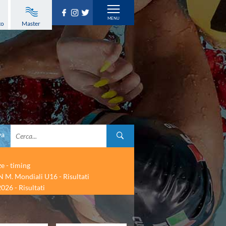
to
Master
va
ze - timing
 M. Mondiali U16 - Risultati
026 - Risultati