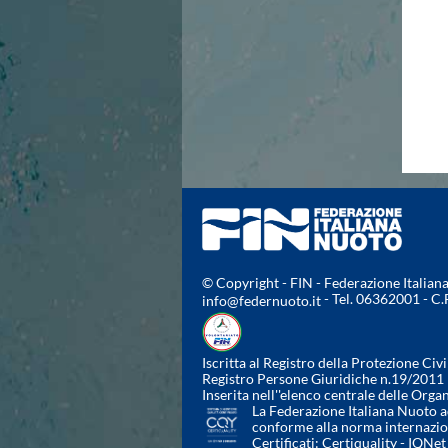
Campionato A2 Maschile
Campionato A2 Femminile
Campionato B Maschile
Storico Campionati 2003-2017
Finali Giovanili
Trofei delle Regioni
CoMeN Cup
News
Flash News
Waterpolo Channel
Tuffi
Eventi
Norme e documenti
© Copyright - FIN - Federazione Italia
Risultati e Classifiche
- Tel. 06362001 - C
info@federnuoto.it
Azzurri
News
Flash News
Iscritta al Registro della Protezione Civi
Artistico
Registro Persone Giuridiche n.19/2011
Inserita nell''elenco centrale delle Orga
Eventi
La Federazione Italiana Nuoto ad
Norme e documenti
conforme alla norma internazi
Certificati:
Certiquality
-
IQNet
Risultati e Classifiche