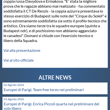
coppia russa Davydova e Ermakova. "E' stata la migliore
prova che le ragazze abbiano mai realizzato - ha commentato
Master
soddisfatta il CT De Renzis - la coppia azzurra presentava lo
stesso esercizio di Budapest sulle note del "Cirque du Soleil" e
sono estremamente soddisfatta sia sotto il profilo tecnico che
Formazione
artistico. Ora siamo terze tra le squadre europee (quinte a
Budapest ndr), e di pochissimo non abbiamo agganciato
le canadesi". Domani si chiude con l'esercizio tecnico e
GUG
libero della Squadra.
Vai alla presentazione
Scuole Nuoto
Vai al sito ufficiale
Propaganda
Centri Federali
02 Agosto 2026
Europei di Parigi. Team free terzo nei preliminari
Area Legislativa
01 Agosto 2026
Europei di Parigi. Enrica Piccoli quarta nel preliminare del
solo libero