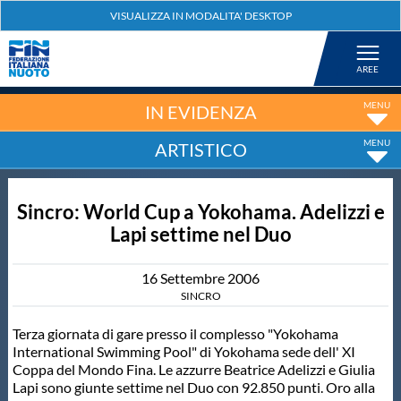
Federazione
Nuoto
IN EVIDENZA
ARTISTICO
Pallanuoto
Sincro: World Cup a Yokohama. Adelizzi e
Tuffi
Lapi settime nel Duo
Artistico
16
Settembre
2006
SINCRO
Fondo
Terza giornata di gare presso il complesso "Yokohama
International Swimming Pool" di Yokohama sede dell' XI
Coppa del Mondo Fina. Le azzurre Beatrice Adelizzi e Giulia
Salvamento
Lapi sono giunte settime nel Duo con 92.850 punti. Oro alla