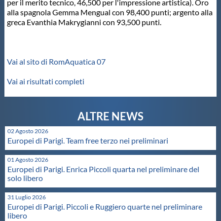
per il merito tecnico, 46,500 per l'impressione artistica). Oro
alla spagnola Gemma Mengual con 98,400 punti; argento alla
Master
greca Evanthia Makrygianni con 93,500 punti.
Formazione
Vai al sito di RomAquatica 07
GUG
Vai ai risultati completi
Scuole Nuoto
02 Agosto 2026
Propaganda
Europei di Parigi. Team free terzo nei preliminari
01 Agosto 2026
Europei di Parigi. Enrica Piccoli quarta nel preliminare del
Centri Federali
solo libero
31 Luglio 2026
Area Legislativa
Europei di Parigi. Piccoli e Ruggiero quarte nel preliminare
libero