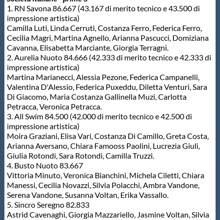
1. RN Savona 86.667 (43.167 di merito tecnico e 43.500 di
Protezione Civile
impressione artistica)
Camilla Luti, Linda Cerruti, Costanza Ferro, Federica Ferro,
Cecilia Magri, Martina Agnello, Arianna Pascucci, Domiziana
Qualità
Cavanna, Elisabetta Marciante, Giorgia Terragni.
2. Aurelia Nuoto 84.666 (42.333 di merito tecnico e 42.333 di
impressione artistica)
Sostenibilità
Martina Marianecci, Alessia Pezone, Federica Campanelli,
Valentina D'Alessio, Federica Puxeddu, Diletta Venturi, Sara
Di Giacomo, Maria Costanza Gallinella Muzi, Carlotta
Privacy
Petracca, Veronica Petracca.
3. All Swim 84.500 (42.000 di merito tecnico e 42.500 di
impressione artistica)
Cookie Policy
Moira Graziani, Elisa Vari, Costanza Di Camillo, Greta Costa,
Arianna Aversano, Chiara Famooss Paolini, Lucrezia Giuli,
Giulia Rotondi, Sara Rotondi, Camilla Truzzi.
Archivio News
4. Busto Nuoto 83.667
Vittoria Minuto, Veronica Bianchini, Michela Ciletti, Chiara
Manessi, Cecilia Novazzi, Silvia Polacchi, Ambra Vandone,
Flash News
Serena Vandone, Susanna Voltan, Erika Vassallo.
5. Sincro Seregno 82.833
Astrid Cavenaghi, Giorgia Mazzariello, Jasmine Voltan, Silvia