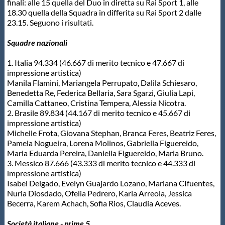
finali: alle 15 quella del Duo in diretta su Rai Sport 1, alle
18.30 quella della Squadra in differita su Rai Sport 2 dalle
Master
23.15. Seguono i risultati.
Squadre nazionali
Formazione
1. Italia 94.334 (46.667 di merito tecnico e 47.667 di
impressione artistica)
GUG
Manila Flamini, Mariangela Perrupato, Dalila Schiesaro,
Benedetta Re, Federica Bellaria, Sara Sgarzi, Giulia Lapi,
Camilla Cattaneo, Cristina Tempera, Alessia Nicotra.
Scuole Nuoto
2. Brasile 89.834 (44.167 di merito tecnico e 45.667 di
impressione artistica)
Michelle Frota, Giovana Stephan, Branca Feres, Beatriz Feres,
Propaganda
Pamela Nogueira, Lorena Molinos, Gabriella Figuereido,
Maria Eduarda Pereira, Daniella Figuereido, Maria Bruno.
3. Messico 87.666 (43.333 di merito tecnico e 44.333 di
Centri Federali
impressione artistica)
Isabel Delgado, Evelyn Guajardo Lozano, Mariana CIfuentes,
Nuria Diosdado, Ofelia Pedrero, Karla Arreola, Jessica
Becerra, Karem Achach, Sofia Rios, Claudia Aceves.
Area Legislativa
Società italiane - prime 5