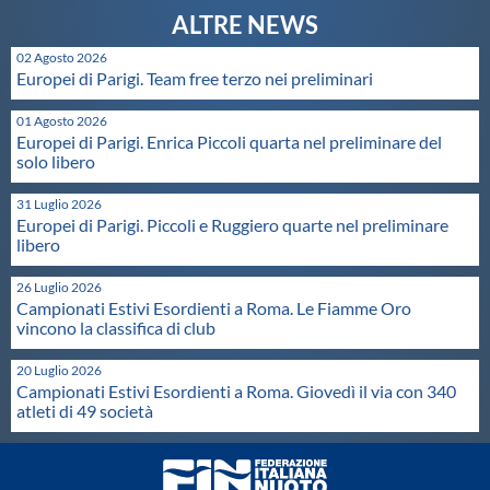
Protezione Civile
02 Agosto 2026
Europei di Parigi. Team free terzo nei preliminari
Qualità
01 Agosto 2026
Europei di Parigi. Enrica Piccoli quarta nel preliminare del
Sostenibilità
solo libero
31 Luglio 2026
Privacy
Europei di Parigi. Piccoli e Ruggiero quarte nel preliminare
libero
Cookie Policy
26 Luglio 2026
Campionati Estivi Esordienti a Roma. Le Fiamme Oro
vincono la classifica di club
Archivio News
20 Luglio 2026
Campionati Estivi Esordienti a Roma. Giovedì il via con 340
atleti di 49 società
Flash News