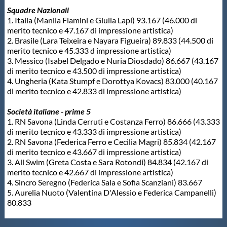
Squadre Nazionali
Master
1. Italia (Manila Flamini e Giulia Lapi) 93.167 (46.000 di
merito tecnico e 47.167 di impressione artistica)
2. Brasile (Lara Teixeira e Nayara Figueira) 89.833 (44.500 di
Formazione
merito tecnico e 45.333 d impressione artistica)
3. Messico (Isabel Delgado e Nuria Diosdado) 86.667 (43.167
di merito tecnico e 43.500 di impressione artistica)
GUG
4. Ungheria (Kata Stumpf e Dorottya Kovacs) 83.000 (40.167
di merito tecnico e 42.833 di impressione artistica)
Scuole Nuoto
Società italiane - prime 5
1. RN Savona (Linda Cerruti e Costanza Ferro) 86.666 (43.333
di merito tecnico e 43.333 di impressione artistica)
2. RN Savona (Federica Ferro e Cecilia Magri) 85.834 (42.167
Propaganda
di merito tecnico e 43.667 di impressione artistica)
3. All Swim (Greta Costa e Sara Rotondi) 84.834 (42.167 di
merito tecnico e 42.667 di impressione artistica)
Centri Federali
4. Sincro Seregno (Federica Sala e Sofia Scanziani) 83.667
5. Aurelia Nuoto (Valentina D'Alessio e Federica Campanelli)
80.833
Area Legislativa