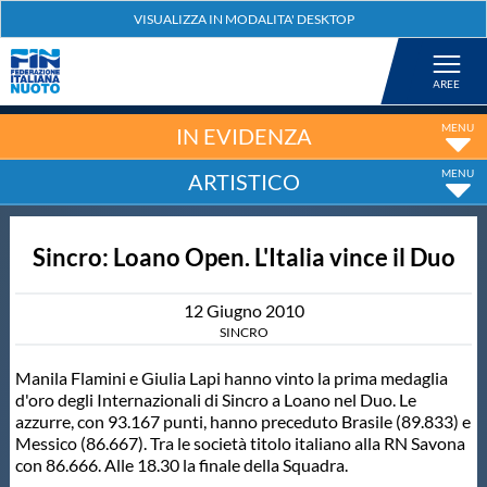
Federazione
Nuoto
IN EVIDENZA
ARTISTICO
Pallanuoto
Sincro: Loano Open. L'Italia vince il Duo
Tuffi
12
Giugno
2010
Artistico
SINCRO
Manila Flamini e Giulia Lapi hanno vinto la prima medaglia
Fondo
d'oro degli Internazionali di Sincro a Loano nel Duo. Le
azzurre, con 93.167 punti, hanno preceduto Brasile (89.833) e
Messico (86.667). Tra le società titolo italiano alla RN Savona
Salvamento
con 86.666. Alle 18.30 la finale della Squadra.