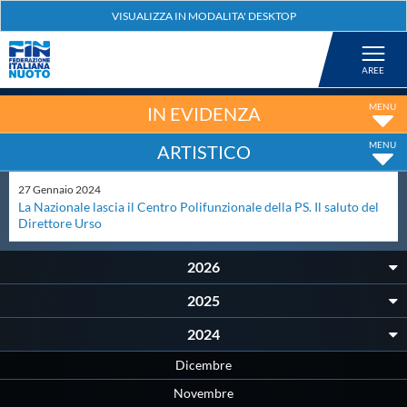
Federazione
Nuoto
IN EVIDENZA
ARTISTICO
Pallanuoto
27
Gennaio
2024
La Nazionale lascia il Centro Polifunzionale della PS. Il saluto del
Tuffi
Direttore Urso
2026
Artistico
2025
Fondo
2024
Dicembre
Salvamento
Novembre