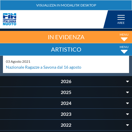
Federazione
Nuoto
IN EVIDENZA
ARTISTICO
Pallanuoto
03
Agosto
2021
Nazionale Ragazze a Savona dal 16 agosto
Tuffi
2026
Artistico
2025
2024
Fondo
2023
Salvamento
2022