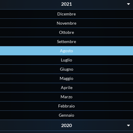
2021
Master
Dicembre
Novembre
Formazione
Ottobre
Settembre
GUG
Agosto
Luglio
Scuole Nuoto
Giugno
Maggio
Propaganda
Aprile
Marzo
Centri Federali
Febbraio
Gennaio
Area Legislativa
2020