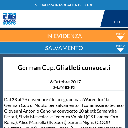
Federazione
Nuoto
IN EVIDENZA
SALVAMENTO
Pallanuoto
German Cup. Gli atleti convocati
Tuffi
16
Ottobre
2017
Artistico
SALVAMENTO
Dal 23 al 26 novembre è in programma a Warendorf la
Fondo
German Cup di Nuoto per salvamento. Il commissario tecnico
Giovanni Antonio Cano ha convocato 10 atleti: Samantha
Ferrari, Silvia Meschiari e Federica Volpini (GS Fiamme Oro
Salvamento
Roma), Alice Marzella (IN Sport), Serena Nigris (COOP.
Orizzonti Udine), Federico Gilardi (GS Fiamme Oro Roma/RN