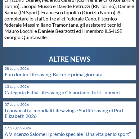
Torino), Jacopo Musso e Davide Petruzzi (RN Torino), Daniele
Master
Sanna (IN Sport), Francesco Ippolito (Gorizia Nuoto). A
completare lo staff, oltre al ct federale Cano, il tecnico
federale Massimiliano Tramontana, gli assistenti tecnici
Formazione
Mauro Locchi e Daniele Bearzotti ed il membro ILS-ILSE
Giorgio Quintavalle.
GUG
Scuole Nuoto
28 Luglio 2026
EuroJunior Lifesaving. Batterie prima giornata
13 Luglio 2026
Propaganda
Categoria Estivi Lifesaving a Chianciano. Tutti i numeri
07 Luglio 2026
Centri Federali
I convocati ai mondiali Lifesaving e Surflifesaving di Port
Elizabeth 2026
Area Legislativa
17 Giugno 2026
A Vincenzo Salome il premio speciale “Una vita per lo sport”