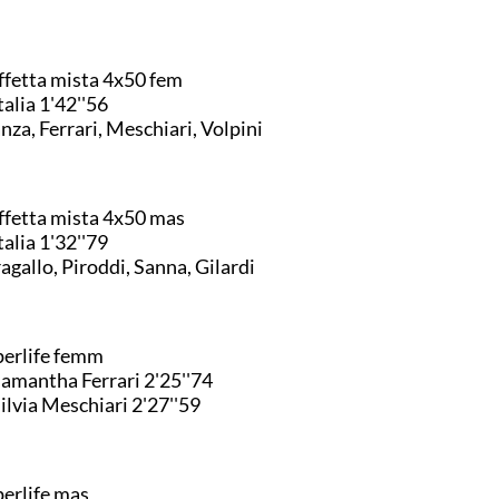
ffetta mista 4x50 fem
Italia 1'42''56
nza, Ferrari, Meschiari, Volpini
ffetta mista 4x50 mas
Italia 1'32''79
agallo, Piroddi, Sanna, Gilardi
erlife femm
Samantha Ferrari 2'25''74
Silvia Meschiari 2'27''59
erlife mas