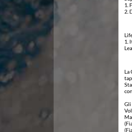
Campionati Italiani
1. 
Circuito Supermaster
2. 
Calendario Nazionale Fondo
Norme e documenti
Risultati e Classifiche
Lif
Primati
1. 
Graduatorie
Lea
Analisi e Approfondimenti
News
Flash News
Formazione
La 
SIT
tap
Sezione Salvamento
Sta
GUG
con
Composizione
Norme e documenti
Gli
Formazione
Vol
Sedi Regionali e Provinciali
Mar
Designazioni Arbitrali
(Fi
Scuole Nuoto
(Fi