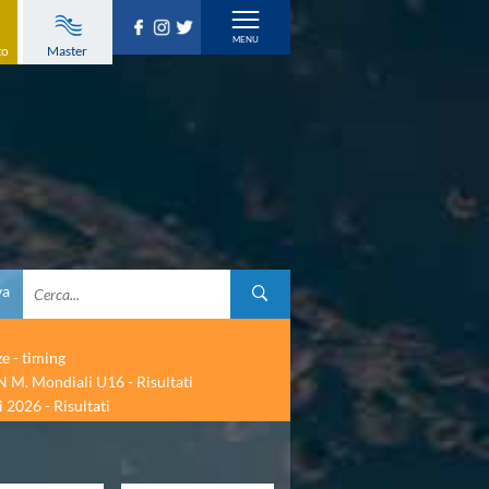
to
Master
va
ze - timing
 M. Mondiali U16 - Risultati
 2026 - Risultati