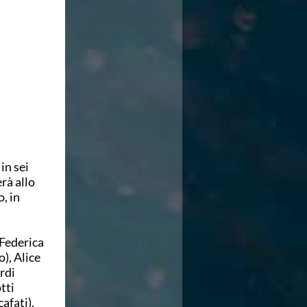
in sei
rà allo
, in
 Federica
), Alice
rdi
tti
afati).