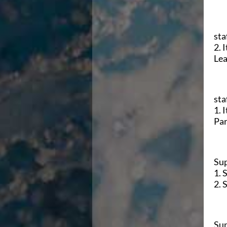
Azzurri
News
Flash News
sta
Fondo
2. 
Eventi
Lea
Grand Prix
Norme e documenti
Risultati e Classifiche
Primati
sta
Azzurri
1. 
News
Par
Flash News
Salvamento
Eventi
Sup
Norme e documenti
1. 
Risultati e Classifiche
2. 
Albi d'oro - Primati
News
Flash News
Master
Sup