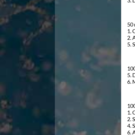
3. 
Campionato A2 Maschile
Campionato A2 Femminile
Campionato B Maschile
Storico Campionati 2003-2017
50 
Finali Giovanili
1. 
Trofei delle Regioni
2. 
CoMeN Cup
5. 
News
Flash News
Waterpolo Channel
Tuffi
100
Eventi
5. 
Norme e documenti
6. 
Risultati e Classifiche
Azzurri
News
100
Flash News
1. 
Artistico
2. 
Eventi
4. 
Norme e documenti
6. 
Risultati e Classifiche