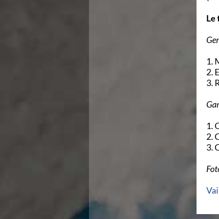
Ricerca Scuole Nuoto
Manuale SNF
Le 
Diventa SNF
Propaganda
Ger
Norme e documenti
Risultati
1. 
Eventi
2. 
Centri Federali
3. 
C. F. Complesso natatorio Foro Italico
C. F. Polo Acquatico Frecciarossa Ostia
Gar
C. F. Unipol BluStadium Pietralata
C. F. Polo Acquatico Enel - Valco San Paolo
1. 
C. F. Acerra "Carlo Pedersoli"
2. 
C. F. Crotone
3. 
C. F. Livorno
C. F. Milano
Fot
C. F. Napoli "Felice Scandone"
C.F. Palazzo del Nuoto Torino
Vai
C. F. Trieste "Bruno Bianchi"
C. F. Verona "Alberto Castagnetti"
C. F. Viterbo