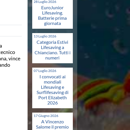
28 Luglio 2026
EuroJunior
Lifesaving.
Batterie prima
giornata
13 Luglio 2026
Categoria Estivi
a
Lifesaving a
tecnico
Chianciano. Tutti i
numeri
na, vince
mando
07 Luglio 2026
I convocati ai
mondiali
Lifesaving e
Surflifesaving di
Port Elizabeth
2026
17 Giugno 2026
A Vincenzo
Salome il premio