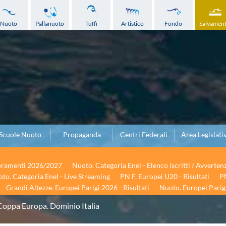
Nuoto
Pallanuoto
Tuffi
Artistico
Fondo
Salvamen
Scuole Nuoto
Propaganda
Centri Federali
Area Legislati
seramenti 2026/2027
Nuoto. Categoria Enel - Elenco iscritti / Avverten
to. Categoria Enel - Live Streaming
PN F. Europei U20 - Risultati
PN
Grandi Altezze. Europei Parigi 2026 - Risultati
Nuoto. Europei Parigi
Coppa Europa. Dominio Italia