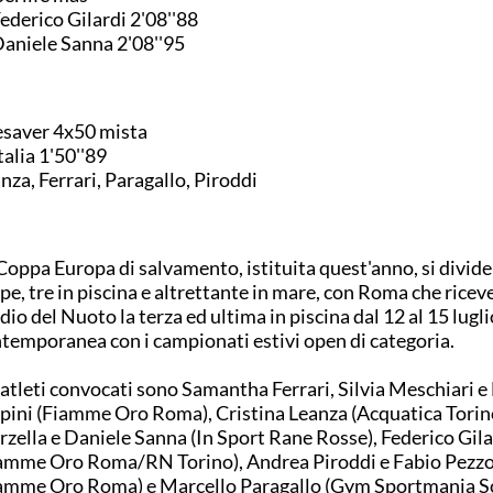
Federico Gilardi 2'08''88
Daniele Sanna 2'08''95
esaver 4x50 mista
Italia 1'50''89
nza, Ferrari, Paragallo, Piroddi
Coppa Europa di salvamento, istituita quest'anno, si divide 
pe, tre in piscina e altrettante in mare, con Roma che riceve
dio del Nuoto la terza ed ultima in piscina dal 12 al 15 luglio
temporanea con i campionati estivi open di categoria.
 atleti convocati sono Samantha Ferrari, Silvia Meschiari e
pini (Fiamme Oro Roma), Cristina Leanza (Acquatica Torino
zella e Daniele Sanna (In Sport Rane Rosse), Federico Gila
amme Oro Roma/RN Torino), Andrea Piroddi e Fabio Pezzo
amme Oro Roma) e Marcello Paragallo (Gym Sportmania Sc