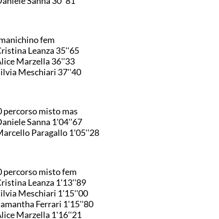
Daniele Sanna 30''81
manichino fem
Cristina Leanza 35''65
Alice Marzella 36''33
Silvia Meschiari 37''40
 percorso misto mas
Daniele Sanna 1'04''67
Marcello Paragallo 1'05''28
 percorso misto fem
Cristina Leanza 1'13''89
Silvia Meschiari 1'15''00
Samantha Ferrari 1'15''80
Alice Marzella 1'16''21