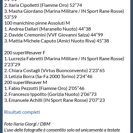
2. Ilaria Cipolletti (Fiamme Oro) 52”74
Protezione Civile
3. Masha Giordano (Marina Militare / IN Sport Rane Rosse)
53”59
100 manichino pinne Assoluti M
Qualità
1. Andrea Dallari (Maranello Nuoto) 44”38
2. Davide Cremonini (VVF Giovanni Salza) 44”99
3. Mattia Michele Caputo (Amici Nuoto Riva) 45”38
Sostenibilità
200 superlifesaver F
1. Lucrezia Fabretti (Marina Militare / IN Sport Rane Rosse)
Privacy
2’23”29
2. Chiara Costagli (Virtus Buonconvento) 2’23”65
3. Letizia Borra (Sa-Fa 2000 Torino) 2’24”46
Cookie Policy
200 superlifesaver M
1. Fabio Pezzotti (Fiamme Oro) 2’05”46
2. Francesco Ippolito (Gorizia Nuoto) 2’06”73
Archivio News
3. Emanuele Achilli (IN Sport Rane Rosse) 2’07”23
Risultati completi
Flash News
Foto Ilaria Giorgi / DBM
L'uso delle fotografie è consentito solo ed unicamente a testate