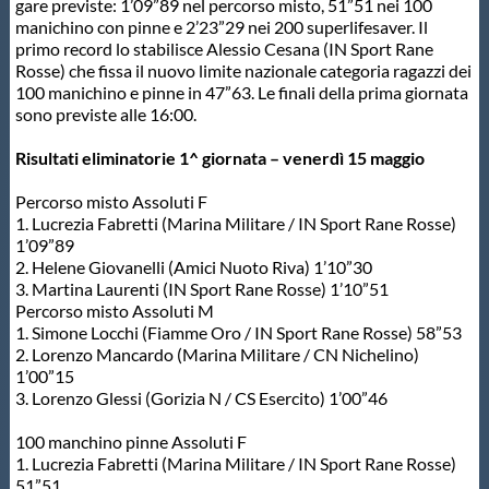
gare previste: 1’09”89 nel percorso misto, 51”51 nei 100
manichino con pinne e 2’23”29 nei 200 superlifesaver. Il
Master
primo record lo stabilisce Alessio Cesana (IN Sport Rane
Rosse) che fissa il nuovo limite nazionale categoria ragazzi dei
100 manichino e pinne in 47”63. Le finali della prima giornata
Formazione
sono previste alle 16:00.
Risultati eliminatorie 1^ giornata – venerdì 15 maggio
GUG
Percorso misto Assoluti F
1. Lucrezia Fabretti (Marina Militare / IN Sport Rane Rosse)
Scuole Nuoto
1’09”89
2. Helene Giovanelli (Amici Nuoto Riva) 1’10”30
3. Martina Laurenti (IN Sport Rane Rosse) 1’10”51
Propaganda
Percorso misto Assoluti M
1. Simone Locchi (Fiamme Oro / IN Sport Rane Rosse) 58”53
2. Lorenzo Mancardo (Marina Militare / CN Nichelino)
Centri Federali
1’00”15
3. Lorenzo Glessi (Gorizia N / CS Esercito) 1’00”46
100 manchino pinne Assoluti F
Area Legislativa
1. Lucrezia Fabretti (Marina Militare / IN Sport Rane Rosse)
51”51