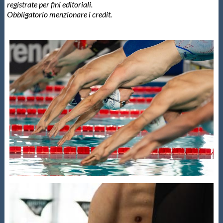
Galleria fotografica
registrate per fini editoriali.
Obbligatorio menzionare i credit.
Videogallery
Intranet
Webmail
Contatti
Mappa del sito