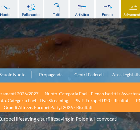
Nuoto
Pallanuoto
Tuffi
Artistico
Fondo
Salvamen
Scuole Nuoto
Propaganda
Centri Federali
Area Legislati
seramenti 2026/2027
Nuoto. Categoria Enel - Elenco iscritti / Avverten
to. Categoria Enel - Live Streaming
PN F. Europei U20 - Risultati
PN
Grandi Altezze. Europei Parigi 2026 - Risultati
Europei lifesaving e surflifesaving in Polonia. I convocati