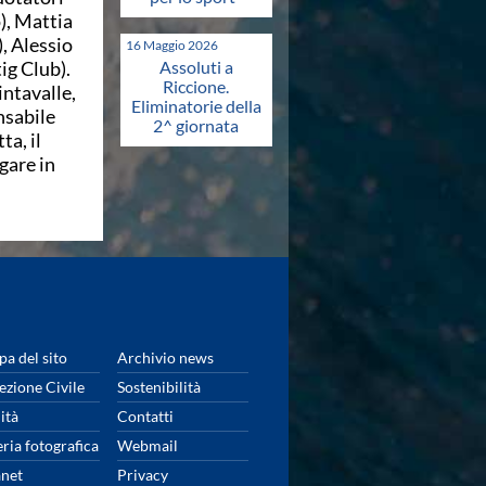
), Mattia
, Alessio
16 Maggio 2026
ig Club).
Assoluti a
Riccione.
intavalle,
Eliminatorie della
nsabile
2^ giornata
a, il
gare in
a del sito
Archivio news
ezione Civile
Sostenibilità
ità
Contatti
eria fotografica
Webmail
anet
Privacy