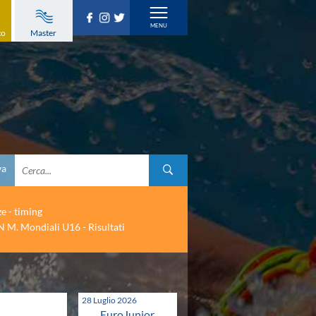
to
Master
va
ze - timing
 M. Mondiali U16 - Risultati
28 Luglio 2026
EuroJunior