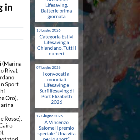
g in
Lifesaving.
Batterie prima
giornata
13 Luglio 2026
Categoria Estivi
Lifesaving a
Chianciano. Tutti i
numeri
i (Marina
07 Luglio 2026
o Riva),
I convocati ai
ordano
mondiali
In Sport
Lifesaving e
hi
Surflifesaving di
Port Elizabeth
me Oro),
2026
Marina
17 Giugno 2026
e Rosse),
A Vincenzo
 Cairo
Salome il premio
),
speciale “Una vita
uotatori
per lo sport”