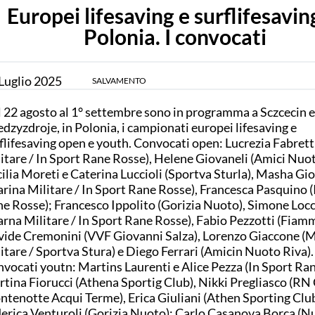
Europei lifesaving e surflifesavin
Polonia. I convocati
Luglio
2025
SALVAMENTO
 22 agosto al 1° settembre sono in programma a Sczcecin e
dzyzdroje, in Polonia, i campionati europei lifesaving e
flifesaving open e youth. Convocati open: Lucrezia Fabrett
itare / In Sport Rane Rosse), Helene Giovaneli (Amici Nuot
ilia Moreti e Caterina Luccioli (Sportva Sturla), Masha Gi
rina Militare / In Sport Rane Rosse), Francesca Pasquino (
e Rosse); Francesco Ippolito (Gorizia Nuoto), Simone Locc
rna Militare / In Sport Rane Rosse), Fabio Pezzotti (Fiam
ide Cremonini (VVF Giovanni Salza), Lorenzo Giaccone (
itare / Sportva Stura) e Diego Ferrari (Amicin Nuoto Riva).
vocati youtn: Martins Laurenti e Alice Pezza (In Sport Ran
tina Fiorucci (Athena Sportig Club), Nikki Pregliasco (RN
tenotte Acqui Terme), Erica Giuliani (Athen Sporting Club
erica Venturoli (Gorizia Nuoto); Carlo Casanova Borca (N