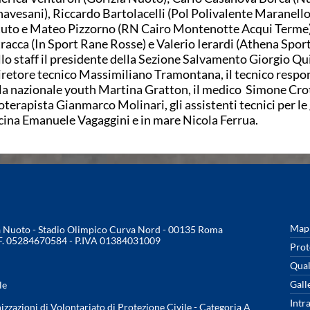
avesani), Riccardo Bartolacelli (Pol Polivalente Maranello
uto e Mateo Pizzorno (RN Cairo Montenotte Acqui Terme)
racca (In Sport Rane Rosse) e Valerio Ierardi (Athena Sport
lo staff il presidente della Sezione Salvamento Giorgio Qu
diretore tecnico Massimiliano Tramontana, il tecnico respo
la nazionale youth Martina Gratton, il medico Simone Crott
ioterapista Gianmarco Molinari, gli assistenti tecnici per le 
cina Emanuele Vagaggini e in mare Nicola Ferrua.
Mapp
na Nuoto - Stadio Olimpico Curva Nord - 00135 Roma
.F. 05284670584 - P.IVA 01384031009
Prot
Qual
Gall
le
Intr
nizzazioni di Volontariato di Protezione Civile - Categoria A