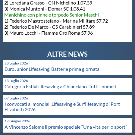
Galleria fotografica
2) Loredana Grasso - CN Nichelino 1.07.39
3) Monica Muntoni - Domar SC 1.08.41
Manichino con pinne e torpedo Senior Maschi
Videogallery
1) Federico Mastrostefano - Marina Militare 57.72
2) Federico De Marco - CS Carabinieri 57.89
3) Mauro Locchi - Fiamme Oro Roma 57.96
Intranet
Webmail
28 Luglio 2026
EuroJunior Lifesaving. Batterie prima giornata
Contatti
13 Luglio 2026
Categoria Estivi Lifesaving a Chianciano. Tutti i numeri
Mappa del sito
07 Luglio 2026
I convocati ai mondiali Lifesaving e Surflifesaving di Port
Elizabeth 2026
17 Giugno 2026
A Vincenzo Salome il premio speciale “Una vita per lo sport”