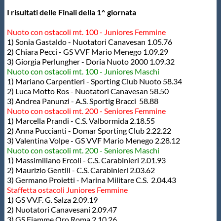
I risultati delle Finali della 1^ giornata
Master
Nuoto con ostacoli mt. 100 - Juniores Femmine
1) Sonia Gastaldo - Nuotatori Canavesan 1.05.76
Formazione
2) Chiara Pecci - GS VVF Mario Menego 1.09.29
3) Giorgia Perlungher - Doria Nuoto 2000 1.09.32
Nuoto con ostacoli mt. 100 - Juniores Maschi
GUG
1) Mariano Carpentieri - Sporting Club Nuoto 58.34
2) Luca Motto Ros - Nuotatori Canavesan 58.50
3) Andrea Panunzi - A.S. Sportig Bracci 58.88
Scuole Nuoto
Nuoto con ostacoli mt. 200 - Seniores Femmine
1) Marcella Prandi - C.S. Valbormida 2.18.55
2) Anna Puccianti - Domar Sporting Club 2.22.22
Propaganda
3) Valentina Volpe - GS VVF Mario Menego 2.28.12
Nuoto con ostacoli mt. 200 - Seniores Maschi
1) Massimiliano Ercoli - C.S. Carabinieri 2.01.93
Centri Federali
2) Maurizio Gentili - C.S. Carabinieri 2.03.62
3) Germano Proietti - Marina Militare C.S. 2.04.43
Staffetta ostacoli Juniores Femmine
1) GS VV.F. G. Salza 2.09.19
Area Legislativa
2) Nuotatori Canavesani 2.09.47
3) GS Fiamme Oro Roma 2.10.26