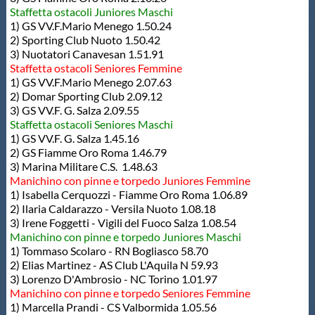
Staffetta ostacoli Juniores Maschi
Protezione Civile
1) GS VV.F.Mario Menego 1.50.24
2) Sporting Club Nuoto 1.50.42
3) Nuotatori Canavesan 1.51.91
Qualità
Staffetta ostacoli Seniores Femmine
1) GS VV.F.Mario Menego 2.07.63
2) Domar Sporting Club 2.09.12
Sostenibilità
3) GS VV.F. G. Salza 2.09.55
Staffetta ostacoli Seniores Maschi
1) GS VV.F. G. Salza 1.45.16
Privacy
2) GS Fiamme Oro Roma 1.46.79
3) Marina Militare C.S. 1.48.63
Manichino con pinne e torpedo Juniores Femmine
Cookie Policy
1) Isabella Cerquozzi - Fiamme Oro Roma 1.06.89
2) Ilaria Caldarazzo - Versila Nuoto 1.08.18
3) Irene Foggetti - Vigili del Fuoco Salza 1.08.54
Archivio News
Manichino con pinne e torpedo Juniores Maschi
1) Tommaso Scolaro - RN Bogliasco 58.70
2) Elias Martinez - AS Club L'Aquila N 59.93
Flash News
3) Lorenzo D'Ambrosio - NC Torino 1.01.97
Manichino con pinne e torpedo Seniores Femmine
1) Marcella Prandi - CS Valbormida 1.05.56