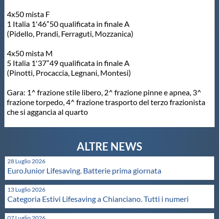
Galleria fotografica
4x50 mista F
1 Italia 1'46”50 qualificata in finale A
Videogallery
(Pidello, Prandi, Ferraguti, Mozzanica)
4x50 mista M
Intranet
5 Italia 1'37”49 qualificata in finale A
(Pinotti, Procaccia, Legnani, Montesi)
Webmail
Gara: 1^ frazione stile libero, 2^ frazione pinne e apnea, 3^
frazione torpedo, 4^ frazione trasporto del terzo frazionista
che si aggancia al quarto
Contatti
Mappa del sito
28 Luglio 2026
EuroJunior Lifesaving. Batterie prima giornata
13 Luglio 2026
Categoria Estivi Lifesaving a Chianciano. Tutti i numeri
07 Luglio 2026