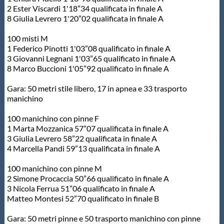
2 Ester Viscardi 1'18”34 qualificata in finale A
Protezione Civile
8 Giulia Levrero 1'20”02 qualificata in finale A
100 misti M
Qualità
1 Federico Pinotti 1'03”08 qualificato in finale A
3 Giovanni Legnani 1'03”65 qualificato in finale A
8 Marco Buccioni 1'05”92 qualificato in finale A
Sostenibilità
Gara: 50 metri stile libero, 17 in apnea e 33 trasporto
manichino
Privacy
100 manichino con pinne F
1 Marta Mozzanica 57”07 qualificata in finale A
Cookie Policy
3 Giulia Levrero 58”22 qualificata in finale A
4 Marcella Pandi 59”13 qualificata in finale A
Archivio News
100 manichino con pinne M
2 Simone Procaccia 50”66 qualificato in finale A
3 Nicola Ferrua 51”06 qualificato in finale A
Flash News
Matteo Montesi 52”70 qualificato in finale B
Gara: 50 metri pinne e 50 trasporto manichino con pinne