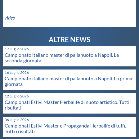
Master
video
Formazione
GUG
17 Luglio 2026
Campionato italiano master di pallanuoto a Napoli. La
seconda giornata
Scuole Nuoto
16 Luglio 2026
Campionato italiano master di pallanuoto a Napoli. La prima
giornata
Propaganda
12 Luglio 2026
Campionati Estivi Master Herbalife di nuoto artistico. Tutti i
Centri Federali
risultati
06 Luglio 2026
Campionati Estivi Master e Propaganda Herbalife di tuffi.
Area Legislativa
Tutti i risultati