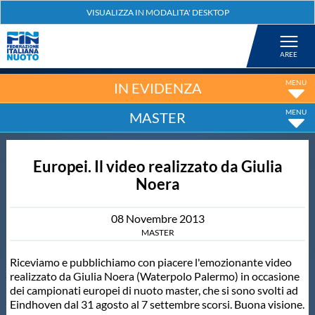
Federazione
Nuoto
IN EVIDENZA
MASTER
Pallanuoto
Europei. Il video realizzato da Giulia
Tuffi
Noera
Artistico
08
Novembre
2013
MASTER
Fondo
Riceviamo e pubblichiamo con piacere l'emozionante video
realizzato da Giulia Noera (Waterpolo Palermo) in occasione
dei campionati europei di nuoto master, che si sono svolti ad
Salvamento
Eindhoven dal 31 agosto al 7 settembre scorsi. Buona visione.