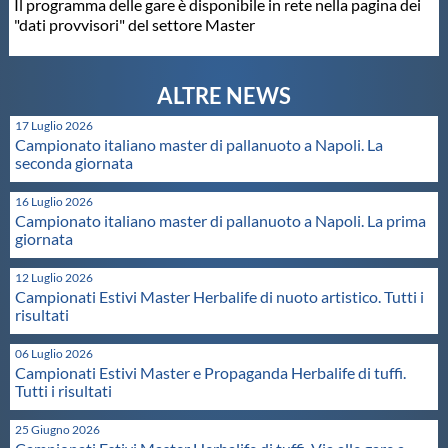
Il programma delle gare è disponibile in rete nella pagina dei
"dati provvisori" del settore Master
Master
Formazione
17 Luglio 2026
Campionato italiano master di pallanuoto a Napoli. La
GUG
seconda giornata
16 Luglio 2026
Scuole Nuoto
Campionato italiano master di pallanuoto a Napoli. La prima
giornata
12 Luglio 2026
Propaganda
Campionati Estivi Master Herbalife di nuoto artistico. Tutti i
risultati
Centri Federali
06 Luglio 2026
Campionati Estivi Master e Propaganda Herbalife di tuffi.
Tutti i risultati
Area Legislativa
25 Giugno 2026