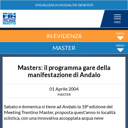
Federazione
Nuoto
IN EVIDENZA
MASTER
Pallanuoto
Masters: il programma gare della
Tuffi
manifestazione di Andalo
Artistico
01
Aprile
2004
MASTER
Fondo
Sabato e domenica si tiene ad Andalo la 18ª edizione del
Meeting Trentino Master, proposta quest'anno in località
sciistica, con una innovativa accoppiata acqua neve
Salvamento