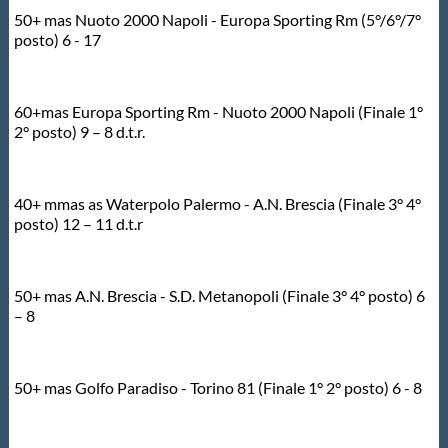
Protezione Civile
50+ mas Nuoto 2000 Napoli - Europa Sporting Rm (5°/6°/7°
posto) 6 - 17
Qualità
60+mas Europa Sporting Rm - Nuoto 2000 Napoli (Finale 1°
2° posto) 9 – 8 d.t.r.
Sostenibilità
Privacy
40+ mmas as Waterpolo Palermo - A.N. Brescia (Finale 3° 4°
posto) 12 – 11 d.t.r
Cookie Policy
50+ mas A.N. Brescia - S.D. Metanopoli (Finale 3° 4° posto) 6
– 8
Archivio News
Flash News
50+ mas Golfo Paradiso - Torino 81 (Finale 1° 2° posto) 6 - 8