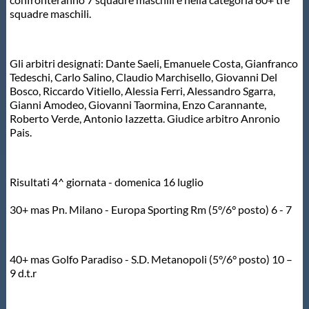
squadre maschili.
Master
Gli arbitri designati: Dante Saeli, Emanuele Costa, Gianfranco
Formazione
Tedeschi, Carlo Salino, Claudio Marchisello, Giovanni Del
Bosco, Riccardo Vitiello, Alessia Ferri, Alessandro Sgarra,
Gianni Amodeo, Giovanni Taormina, Enzo Carannante,
GUG
Roberto Verde, Antonio Iazzetta. Giudice arbitro Anronio
Pais.
Scuole Nuoto
Risultati 4^ giornata - domenica 16 luglio
Propaganda
30+ mas Pn. Milano - Europa Sporting Rm (5°/6° posto) 6 - 7
Centri Federali
40+ mas Golfo Paradiso - S.D. Metanopoli (5°/6° posto) 10 –
9 d.t.r
Area Legislativa