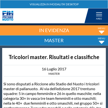
Federazione
Nuoto
IN EVIDENZA
MASTER
Pallanuoto
Tricolori master. Risultati e classifiche
Tuffi
16
Luglio
2017
Artistico
MASTER
Si sono disputati a Riccione allo Stadio del Nuoto i tricolori
Fondo
master di pallanuoto. Al via dell’edizione 2017 trentuno
squadre: 5 in campo femminile e 26 in quello maschile; nella
categoria 30+ in vasca tre team femminili e otto maschili;
Salvamento
nella le 40+ due femminili e otto smaschili, nel gruppo 50+ si
confronteranno 7 squadre maschili e nella categoria 60+ tre