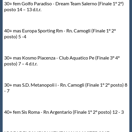
Galleria fotografica
30+ fem Golfo Paradiso - Dream Team Salerno (Finale 1° 2°)
posto 14 – 13 d.t.r.
Videogallery
40+ mas Europa Sporting Rm - Rn. Camogli (Finale 1° 2°
Intranet
posto) 5 -4
Webmail
30+ mas Kosmo Piacenza - Club Aquatico Pe (Finale 3° 4°
posto) 7 – 4 d.t.r.
Contatti
30+ mas S.D. Metanopoli i - Rn. Camogli (Finale 1° 2° posto) 8
Mappa del sito
- 7
40+ fem Sis Roma - Rn Argentario (Finale 1° 2° posto) 12 - 3