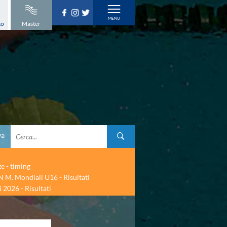
to
Master
va
ze - timing
 M. Mondiali U16 - Risultati
 2026 - Risultati