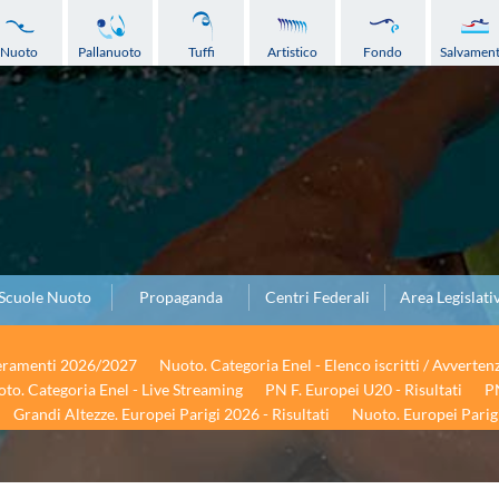
Nuoto
Pallanuoto
Tuffi
Artistico
Fondo
Salvamen
Scuole Nuoto
Propaganda
Centri Federali
Area Legislati
seramenti 2026/2027
Nuoto. Categoria Enel - Elenco iscritti / Avverten
to. Categoria Enel - Live Streaming
PN F. Europei U20 - Risultati
PN
Grandi Altezze. Europei Parigi 2026 - Risultati
Nuoto. Europei Parigi