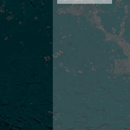
Campionato A2 Maschile
Campionato A2 Femminile
Campionato B Maschile
Storico Campionati 2003-2017
Finali Giovanili
Trofei delle Regioni
CoMeN Cup
News
Flash News
Waterpolo Channel
Tuffi
Eventi
Norme e documenti
Risultati e Classifiche
Azzurri
News
Flash News
Artistico
Eventi
Norme e documenti
Risultati e Classifiche