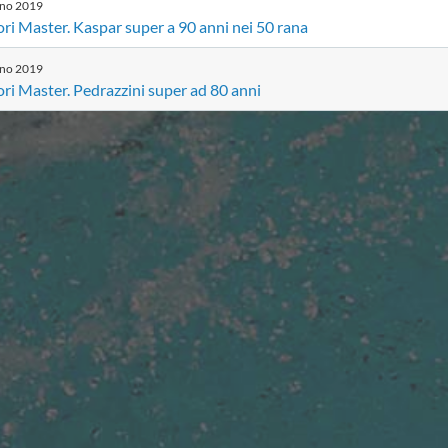
gno
2019
ori Master. Kaspar super a 90 anni nei 50 rana
gno
2019
ori Master. Pedrazzini super ad 80 anni