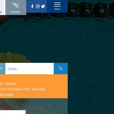
to
Master
va
ze - timing
 M. Mondiali U16 - Risultati
Risultati