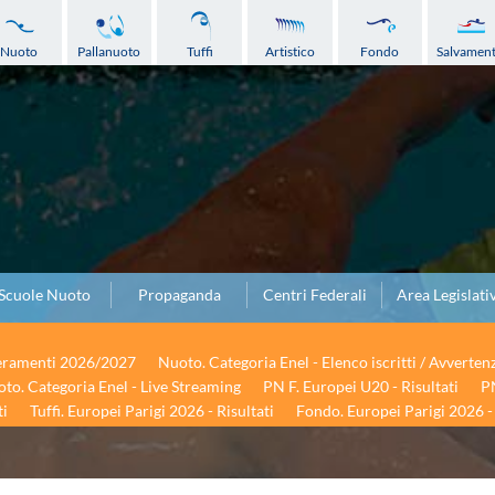
Nuoto
Pallanuoto
Tuffi
Artistico
Fondo
Salvamen
Scuole Nuoto
Propaganda
Centri Federali
Area Legislati
seramenti 2026/2027
Nuoto. Categoria Enel - Elenco iscritti / Avverten
to. Categoria Enel - Live Streaming
PN F. Europei U20 - Risultati
PN
ti
Tuffi. Europei Parigi 2026 - Risultati
Fondo. Europei Parigi 2026 - 