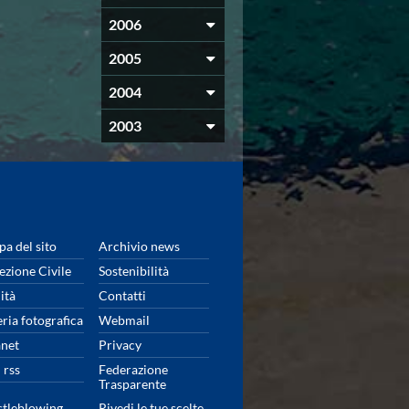
2006
2005
2004
2003
a del sito
Archivio news
ezione Civile
Sostenibilità
ità
Contatti
eria fotografica
Webmail
anet
Privacy
 rss
Federazione
Trasparente
tleblowing
Rivedi le tue scelte