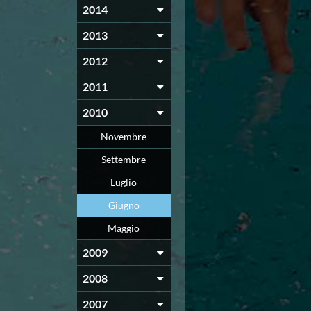
2014
2013
2012
2011
2010
Novembre
Settembre
Luglio
Giugno
Maggio
2009
2008
2007