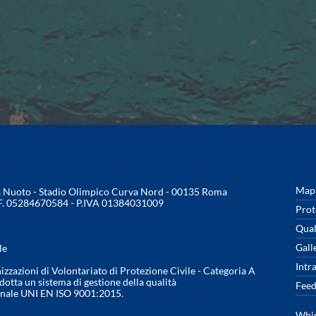
Mapp
na Nuoto - Stadio Olimpico Curva Nord - 00135 Roma
.F. 05284670584 - P.IVA 01384031009
Prot
Qual
Gall
le
Intr
nizzazioni di Volontariato di Protezione Civile - Categoria A
otta un sistema di gestione della qualità
Feed
onale UNI EN ISO 9001:2015.
Whis