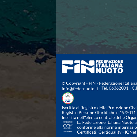
Azzurri
News
Flash News
Fondo
Eventi
Grand Prix
Norme e documenti
Risultati e Classifiche
Primati
Azzurri
News
Flash News
© Copyright - FIN - Federazione Italia
Salvamento
- Tel. 06362001 - C
info@federnuoto.it
Eventi
Norme e documenti
Risultati e Classifiche
Iscritta al Registro della Protezione Civi
Registro Persone Giuridiche n.19/2011
Albi d'oro - Primati
Inserita nell''elenco centrale delle Orga
News
La Federazione Italiana Nuoto ad
Flash News
conforme alla norma internazi
Certificati:
Certiquality
-
IQNet
Master