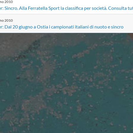
gno
2010
: Sincro. Alla Ferratella Sport la classifica per società. Consulta tutt
gno
2010
: Dal 20 giugno a Ostia i campionati italiani di nuoto e sincro