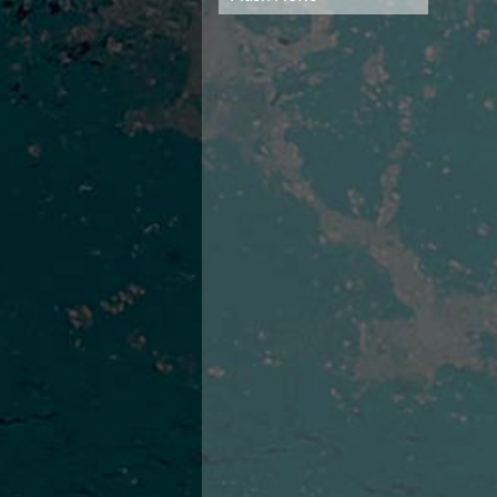
Campionato A2 Maschile
Campionato A2 Femminile
Campionato B Maschile
Storico Campionati 2003-2017
Finali Giovanili
Trofei delle Regioni
CoMeN Cup
News
Flash News
Waterpolo Channel
Tuffi
Eventi
Norme e documenti
Risultati e Classifiche
Azzurri
News
Flash News
Artistico
Eventi
Norme e documenti
Risultati e Classifiche