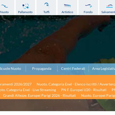
Nuoto
Pallanuoto
Tuffi
Artistico
Fondo
Salvamen
Scuole Nuoto
Propaganda
Centri Federali
Area Legislati
seramenti 2026/2027
Nuoto. Categoria Enel - Elenco iscritti / Avverten
to. Categoria Enel - Live Streaming
PN F. Europei U20 - Risultati
PN
Grandi Altezze. Europei Parigi 2026 - Risultati
Nuoto. Europei Parigi