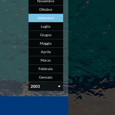
Novembre
Ottobre
Settembre
Luglio
Giugno
Maggio
Aprile
Marzo
Febbraio
Gennaio
2003