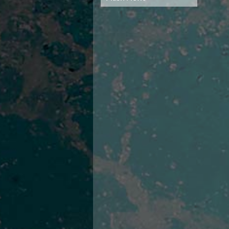
Campionato A2 Maschile
Campionato A2 Femminile
Campionato B Maschile
Storico Campionati 2003-2017
Finali Giovanili
Trofei delle Regioni
CoMeN Cup
News
Flash News
Waterpolo Channel
Tuffi
Eventi
Norme e documenti
Risultati e Classifiche
Azzurri
News
Flash News
Artistico
Eventi
Norme e documenti
Risultati e Classifiche