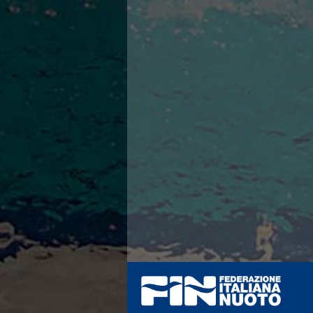
Azzurri
News
Flash News
Fondo
Eventi
Grand Prix
Norme e documenti
Risultati e Classifiche
Primati
Azzurri
News
Flash News
Salvamento
Eventi
Norme e documenti
Risultati e Classifiche
Albi d'oro - Primati
News
Flash News
Master