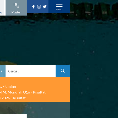
to
Master
va
ze - timing
 M. Mondiali U16 - Risultati
 2026 - Risultati