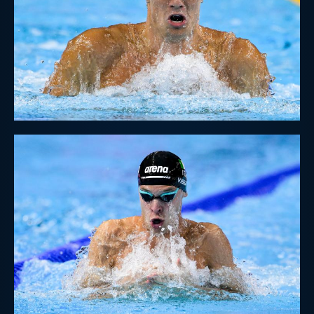
Master
Formazione
GUG
Scuole Nuoto
Propaganda
Centri Federali
Area Legislativa