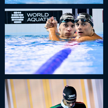
Protezione Civile
Qualità
Sostenibilità
Privacy
Cookie Policy
Archivio News
Flash News