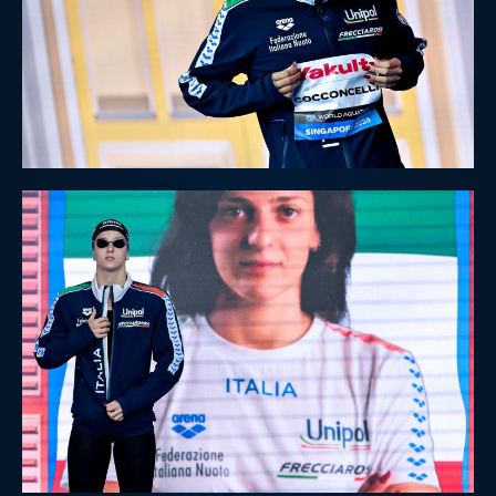
Galleria fotografica
Videogallery
Intranet
Webmail
Contatti
Mappa del sito