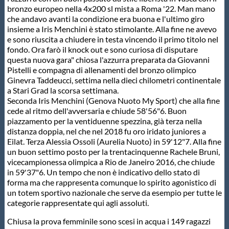
bronzo europeo nella 4x200 sl mista a Roma '22. Man mano
Protezione Civile
che andavo avanti la condizione era buona e l'ultimo giro
insieme a Iris Menchini è stato stimolante. Alla fine ne avevo
e sono riuscita a chiudere in testa vincendo il primo titolo nel
Qualità
fondo. Ora farò il knock out e sono curiosa di disputare
questa nuova gara" chiosa l'azzurra preparata da Giovanni
Pistelli e compagna di allenamenti del bronzo olimpico
Sostenibilità
Ginevra Taddeucci, settima nella dieci chilometri continentale
a Stari Grad la scorsa settimana.
Seconda Iris Menchini (Genova Nuoto My Sport) che alla fine
Privacy
cede al ritmo dell'avversaria e chiude 58'56"6. Buon
piazzamento per la ventiduenne spezzina, già terza nella
distanza doppia, nel che nel 2018 fu oro iridato juniores a
Cookie Policy
Eilat. Terza Alessia Ossoli (Aurelia Nuoto) in 59'12"7. Alla fine
un buon settimo posto per la trentacinquenne Rachele Bruni,
vicecampionessa olimpica a Rio de Janeiro 2016, che chiude
Archivio News
in 59'37"6. Un tempo che non è indicativo dello stato di
forma ma che rappresenta comunque lo spirito agonistico di
un totem sportivo nazionale che serve da esempio per tutte le
Flash News
categorie rappresentate qui agli assoluti.
Chiusa la prova femminile sono scesi in acqua i 149 ragazzi