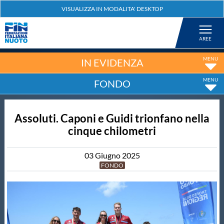
Federazione
Nuoto
IN EVIDENZA
FONDO
Pallanuoto
Assoluti. Caponi e Guidi trionfano nella
Tuffi
cinque chilometri
Artistico
03
Giugno
2025
FONDO
Fondo
Salvamento