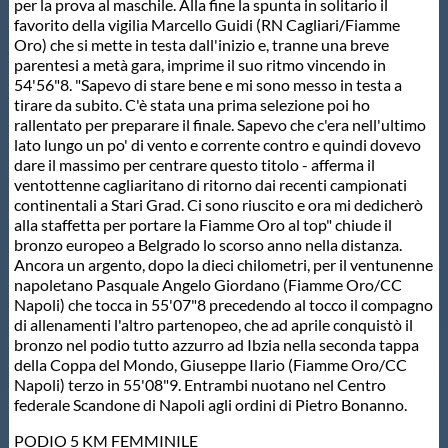
Galleria fotografica
per la prova al maschile. Alla fine la spunta in solitario il
favorito della vigilia Marcello Guidi (RN Cagliari/Fiamme
Oro) che si mette in testa dall'inizio e, tranne una breve
Videogallery
parentesi a metà gara, imprime il suo ritmo vincendo in
54'56"8. "Sapevo di stare bene e mi sono messo in testa a
tirare da subito. C'è stata una prima selezione poi ho
Intranet
rallentato per preparare il finale. Sapevo che c'era nell'ultimo
lato lungo un po' di vento e corrente contro e quindi dovevo
dare il massimo per centrare questo titolo - afferma il
Webmail
ventottenne cagliaritano di ritorno dai recenti campionati
continentali a Stari Grad. Ci sono riuscito e ora mi dedicherò
alla staffetta per portare la Fiamme Oro al top" chiude il
Contatti
bronzo europeo a Belgrado lo scorso anno nella distanza.
Ancora un argento, dopo la dieci chilometri, per il ventunenne
napoletano Pasquale Angelo Giordano (Fiamme Oro/CC
Mappa del sito
Napoli) che tocca in 55'07"8 precedendo al tocco il compagno
di allenamenti l'altro partenopeo, che ad aprile conquistò il
bronzo nel podio tutto azzurro ad Ibzia nella seconda tappa
della Coppa del Mondo, Giuseppe Ilario (Fiamme Oro/CC
Napoli) terzo in 55'08"9. Entrambi nuotano nel Centro
federale Scandone di Napoli agli ordini di Pietro Bonanno.
PODIO 5 KM FEMMINILE