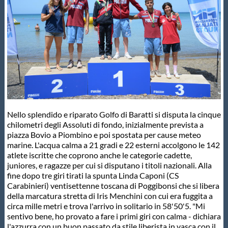
Master
Formazione
GUG
Scuole Nuoto
Nello splendido e riparato Golfo di Baratti si disputa la cinque
chilometri degli Assoluti di fondo, inizialmente prevista a
piazza Bovio a Piombino e poi spostata per cause meteo
Propaganda
marine. L'acqua calma a 21 gradi e 22 esterni accolgono le 142
atlete iscritte che coprono anche le categorie cadette,
juniores, e ragazze per cui si disputano i titoli nazionali. Alla
Centri Federali
fine dopo tre giri tirati la spunta Linda Caponi (CS
Carabinieri) ventisettenne toscana di Poggibonsi che si libera
della marcatura stretta di Iris Menchini con cui era fuggita a
circa mille metri e trova l'arrivo in solitario in 58'50'5. "Mi
Area Legislativa
sentivo bene, ho provato a fare i primi giri con calma - dichiara
l'azzurra con un buon passato da stile liberista in vasca con il