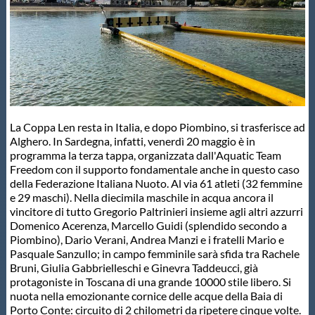
Master
Formazione
GUG
La Coppa Len resta in Italia, e dopo Piombino, si trasferisce ad
Alghero. In Sardegna, infatti, venerdì 20 maggio è in
Scuole Nuoto
programma la terza tappa, organizzata dall'Aquatic Team
Freedom con il supporto fondamentale anche in questo caso
della Federazione Italiana Nuoto. Al via 61 atleti (32 femmine
e 29 maschi). Nella diecimila maschile in acqua ancora il
Propaganda
vincitore di tutto Gregorio Paltrinieri insieme agli altri azzurri
Domenico Acerenza, Marcello Guidi (splendido secondo a
Piombino), Dario Verani, Andrea Manzi e i fratelli Mario e
Centri Federali
Pasquale Sanzullo; in campo femminile sarà sfida tra Rachele
Bruni, Giulia Gabbrielleschi e Ginevra Taddeucci, già
protagoniste in Toscana di una grande 10000 stile libero. Si
Area Legislativa
nuota nella emozionante cornice delle acque della Baia di
Porto Conte: circuito di 2 chilometri da ripetere cinque volte.