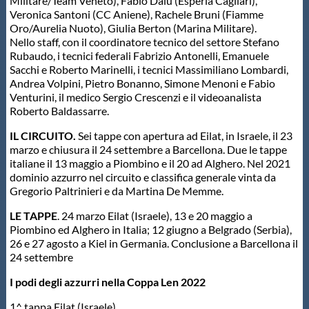
Militare/Team Veneto), Fabio Dalu (Esperia Cagliari),
Veronica Santoni (CC Aniene), Rachele Bruni (Fiamme
Oro/Aurelia Nuoto), Giulia Berton (Marina Militare).
Nello staff, con il coordinatore tecnico del settore Stefano
Rubaudo, i tecnici federali Fabrizio Antonelli, Emanuele
Sacchi e Roberto Marinelli, i tecnici Massimiliano Lombardi,
Andrea Volpini, Pietro Bonanno, Simone Menoni e Fabio
Venturini, il medico Sergio Crescenzi e il videoanalista
Roberto Baldassarre.
IL CIRCUITO.
Sei tappe con apertura ad Eilat, in Israele, il 23
marzo e chiusura il 24 settembre a Barcellona. Due le tappe
italiane il 13 maggio a Piombino e il 20 ad Alghero. Nel 2021
dominio azzurro nel circuito e classifica generale vinta da
Gregorio Paltrinieri e da Martina De Memme.
LE TAPPE
. 24 marzo Eilat (Israele), 13 e 20 maggio a
Piombino ed Alghero in Italia; 12 giugno a Belgrado (Serbia),
26 e 27 agosto a Kiel in Germania. Conclusione a Barcellona il
24 settembre
I podi degli azzurri nella Coppa Len 2022
1^ tappa Eilat (Israele)