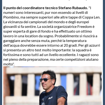
Protezione Civile
Il punto del coordinatore tecnico Stefano Rubaudo.
"I
numeri sono interessanti, pur non essendo ai livelli di
Piombino, ma sempre superiori alle altre tappe di Coppa Len.
Qualità
La vicinanza dei campionati del mondo e degli europei
giovanili si fa sentire. La società organizzatrice Freedom è
super esperta di gare di fondo e ha effettuato un ottimo
Sostenibilità
lavoro in una location da sogno. Probabilmente si riuscirà a
gareggiare anche senza muta, perchè la temperatura
dell'acqua dovrebbe essere intorno ai 20 gradi. Per gli azzurri
Privacy
si presenta un altro test molto importante: la squadra è
fortissima e sono tutti ad un livello eccellente. I ragazzi sono
nel pieno della preparazione, ma certe competizioni aiutano
Cookie Policy
molto".
Archivio News
Flash News