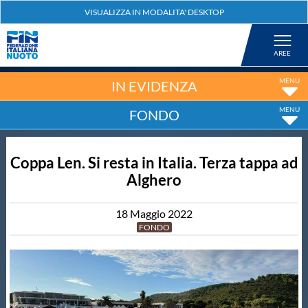
Federazione
Nuoto
IN EVIDENZA
FONDO
Pallanuoto
Coppa Len. Si resta in Italia. Terza tappa ad
Tuffi
Alghero
Artistico
18
Maggio
2022
FONDO
Fondo
Salvamento