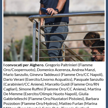
Galleria fotografica
Videogallery
Intranet
Webmail
Contatti
I convocati per Alghero.
Gregorio Paltrinieri (Fiamme
Oro/Coopernuoto), Domenico Acerenza, Andrea Manzi,
Mappa del sito
Mario Sanzullo, Ginevra Taddeucci (Fiamme Oro/CC Napoli),
Dario Verani (Esercito/Livorno Acquatics), Pasquale Sanzullo
(Carabinieri/CC Aniene), Marcello Guidi (Fiamme Oro/RN
Cagliari), Simone Ruffini (Fiamme Oro/CC Aniene), Martina
De Memme (Esercito/Olimpic Nuoto Napoli), Giulia
Gabbrielleschi (Fiamme Oro/Nuotatori Pistoiesi), Barbara
Pozzobon (Fiamme Oro/Hydros), Matteo Furlan (Marina