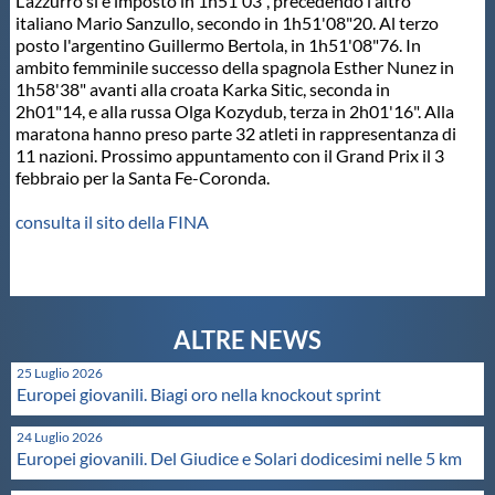
L'azzurro si è imposto in 1h51'03", precedendo l'altro
italiano Mario Sanzullo, secondo in 1h51'08"20. Al terzo
Master
posto l'argentino Guillermo Bertola, in 1h51'08"76. In
ambito femminile successo della spagnola Esther Nunez in
1h58'38" avanti alla croata Karka Sitic, seconda in
Formazione
2h01"14, e alla russa Olga Kozydub, terza in 2h01'16". Alla
maratona hanno preso parte 32 atleti in rappresentanza di
11 nazioni. Prossimo appuntamento con il Grand Prix il 3
GUG
febbraio per la Santa Fe-Coronda.
consulta il sito della FINA
Scuole Nuoto
Propaganda
25 Luglio 2026
Centri Federali
Europei giovanili. Biagi oro nella knockout sprint
24 Luglio 2026
Area Legislativa
Europei giovanili. Del Giudice e Solari dodicesimi nelle 5 km