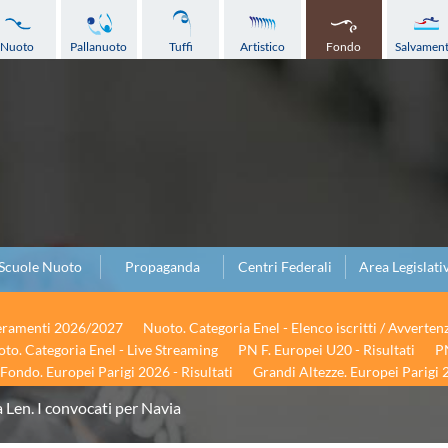
Nuoto
Pallanuoto
Tuffi
Artistico
Fondo
Salvamen
Scuole Nuoto
Propaganda
Centri Federali
Area Legislati
seramenti 2026/2027
Nuoto. Categoria Enel - Elenco iscritti / Avverten
to. Categoria Enel - Live Streaming
PN F. Europei U20 - Risultati
PN
Fondo. Europei Parigi 2026 - Risultati
Grandi Altezze. Europei Parigi 2
Len. I convocati per Navia