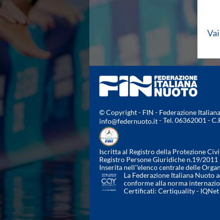
Campionato A2 Maschile
Campionato A2 Femminile
Campionato B Maschile
Vai
Storico Campionati 2003-2017
Finali Giovanili
Trofei delle Regioni
CoMeN Cup
News
Flash News
Waterpolo Channel
Tuffi
© Copyright - FIN - Federazione Italia
Eventi
- Tel. 06362001 - C
info@federnuoto.it
Norme e documenti
Risultati e Classifiche
Iscritta al Registro della Protezione Civi
Azzurri
Registro Persone Giuridiche n.19/2011
News
Inserita nell''elenco centrale delle Orga
Flash News
La Federazione Italiana Nuoto ad
conforme alla norma internazi
Artistico
Certificati:
Certiquality
-
IQNet
Eventi
Norme e documenti
Risultati e Classifiche