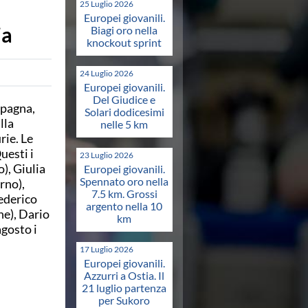
25 Luglio 2026
Europei giovanili.
ia
Biagi oro nella
knockout sprint
24 Luglio 2026
Europei giovanili.
Del Giudice e
Spagna,
Solari dodicesimi
lla
nelle 5 km
rie. Le
uesti i
23 Luglio 2026
), Giulia
Europei giovanili.
Spennato oro nella
rno),
7.5 km. Grossi
ederico
argento nella 10
e), Dario
km
agosto i
17 Luglio 2026
Europei giovanili.
Azzurri a Ostia. Il
21 luglio partenza
per Sukoro