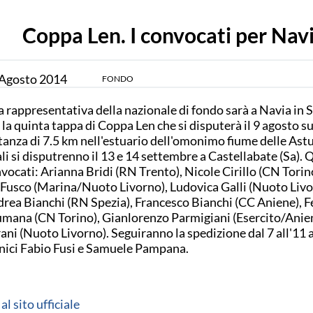
Coppa Len. I convocati per Nav
Agosto
2014
FONDO
 rappresentativa della nazionale di fondo sarà a Navia in 
 la quinta tappa di Coppa Len che si disputerà il 9 agosto su
tanza di 7.5 km nell'estuario dell'omonimo fiume delle Astu
ali si disputrenno il 13 e 14 settembre a Castellabate (Sa). Q
vocati: Arianna Bridi (RN Trento), Nicole Cirillo (CN Torino
Fusco (Marina/Nuoto Livorno), Ludovica Galli (Nuoto Livo
rea Bianchi (RN Spezia), Francesco Bianchi (CC Aniene), F
mana (CN Torino), Gianlorenzo Parmigiani (Esercito/Anien
ani (Nuoto Livorno). Seguiranno la spedizione dal 7 all'11 
nici Fabio Fusi e Samuele Pampana.
 al sito ufficiale