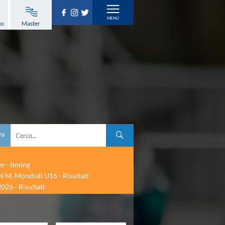
to
Master
va
ze - timing
 M. Mondiali U16 - Risultati
026 - Risultati