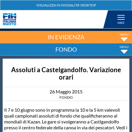
Federazione
Nuoto
IN EVIDENZA
FONDO
Pallanuoto
Assoluti a Castelgandolfo. Variazione
Tuffi
orari
Artistico
26
Maggio
2015
FONDO
Fondo
Il 7 e 10 giugno sono in programma la 10 e la 5 km valevoli
quali campionati assoluti di fondo che qualificheranno al
mondiali di Kazan. Le gare si svolgeranno a Castlgandolfo
Salvamento
presso il centro federale della canoa in via dei pescatori. Vedi i