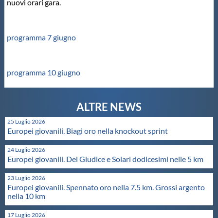
nuovi orari gara.
Master
programma 7 giugno
Formazione
programma 10 giugno
GUG
Scuole Nuoto
25 Luglio 2026
Europei giovanili. Biagi oro nella knockout sprint
Propaganda
24 Luglio 2026
Europei giovanili. Del Giudice e Solari dodicesimi nelle 5 km
Centri Federali
23 Luglio 2026
Europei giovanili. Spennato oro nella 7.5 km. Grossi argento
nella 10 km
Area Legislativa
17 Luglio 2026