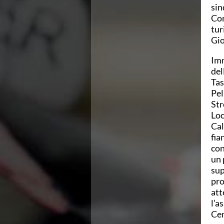
sin
Azzurri
Com
News
tur
Flash News
Gio
Fondo
Eventi
Imm
Grand Prix
del
Norme e documenti
Tas
Risultati e Classifiche
Pel
Primati
Str
Azzurri
Loc
News
Cal
Flash News
fia
Salvamento
con
Eventi
un 
Norme e documenti
sup
Risultati e Classifiche
pro
Albi d'oro - Primati
att
News
l’a
Flash News
Cen
Master