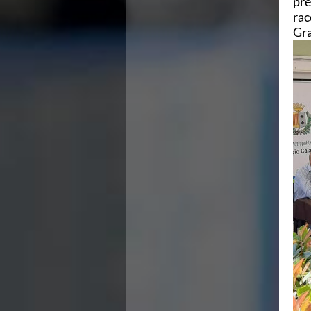
pre
Campionati Italiani
rac
Circuito Supermaster
Gra
Calendario Nazionale Fondo
Norme e documenti
Risultati e Classifiche
Primati
Graduatorie
Analisi e Approfondimenti
News
Flash News
Formazione
SIT
Sezione Salvamento
GUG
Composizione
Norme e documenti
Formazione
Sedi Regionali e Provinciali
Designazioni Arbitrali
Scuole Nuoto