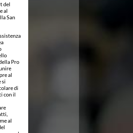
t del
e al
lla San
assistenza
ea
o
llo
della Pro
unire
pre al
 si
colare di
i con il
are
tti,
eme al
del