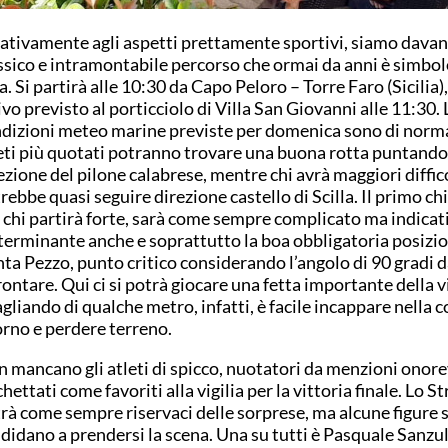
ativamente agli aspetti prettamente sportivi, siamo davant
ssico e intramontabile percorso che ormai da anni è simbol
a. Si partirà alle 10:30 da Capo Peloro – Torre Faro (Sicilia)
ivo previsto al porticciolo di Villa San Giovanni alle 11:30. 
dizioni meteo marine previste per domenica sono di normal
eti più quotati potranno trovare una buona rotta puntando
ezione del pilone calabrese, mentre chi avrà maggiori diffic
rebbe quasi seguire direzione castello di Scilla. Il primo ch
 chi partirà forte, sarà come sempre complicato ma indicat
erminante anche e soprattutto la boa obbligatoria posizio
ta Pezzo, punto critico considerando l’angolo di 90 gradi 
rontare. Qui ci si potrà giocare una fetta importante della v
gliando di qualche metro, infatti, è facile incappare nella c
orno e perdere terreno.
 mancano gli atleti di spicco, nuotatori da menzioni onore
chettati come favoriti alla vigilia per la vittoria finale. Lo S
rà come sempre riservaci delle sorprese, ma alcune figure s
didano a prendersi la scena. Una su tutti è Pasquale Sanzul