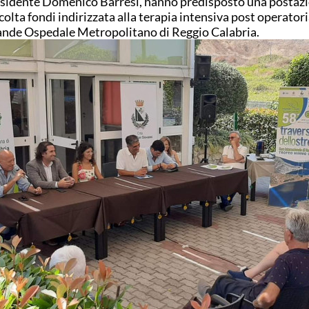
sidente Domenico Barresi, hanno predisposto una postazi
colta fondi indirizzata alla terapia intensiva post operatori
nde Ospedale Metropolitano di Reggio Calabria.