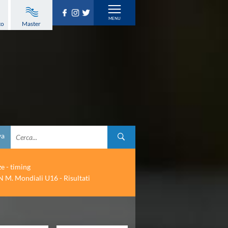
to
Master
va
ze - timing
 M. Mondiali U16 - Risultati