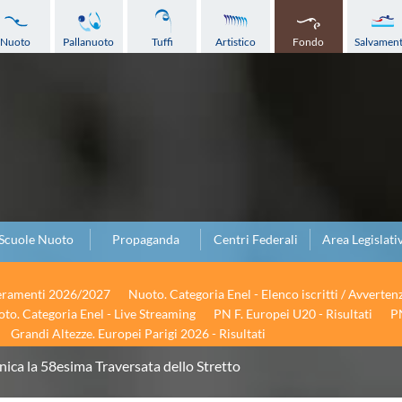
Nuoto
Pallanuoto
Tuffi
Artistico
Fondo
Salvamen
Scuole Nuoto
Propaganda
Centri Federali
Area Legislati
seramenti 2026/2027
Nuoto. Categoria Enel - Elenco iscritti / Avverten
to. Categoria Enel - Live Streaming
PN F. Europei U20 - Risultati
PN
Grandi Altezze. Europei Parigi 2026 - Risultati
ca la 58esima Traversata dello Stretto