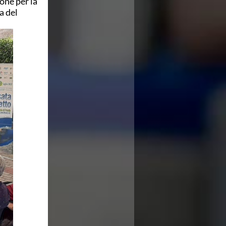
one per la
a del