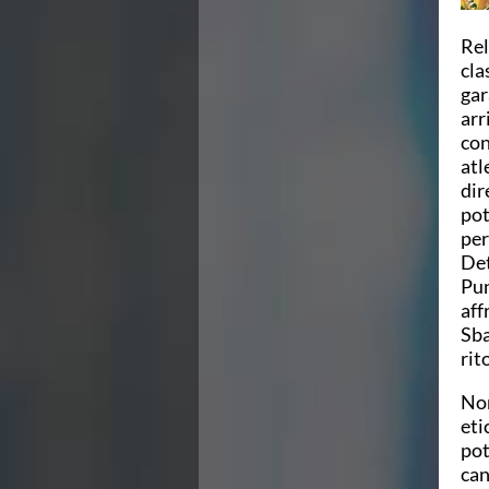
Ricerca Scuole Nuoto
Manuale SNF
Rel
Diventa SNF
cla
Propaganda
gar
Norme e documenti
arr
Risultati
con
Eventi
atl
Centri Federali
dir
C. F. Complesso natatorio Foro Italico
pot
C. F. Polo Acquatico Frecciarossa Ostia
per
C. F. Unipol BluStadium Pietralata
Det
C. F. Polo Acquatico Enel - Valco San Paolo
Pun
C. F. Acerra "Carlo Pedersoli"
aff
C. F. Crotone
Sba
C. F. Livorno
rit
C. F. Milano
C. F. Napoli "Felice Scandone"
Non
C.F. Palazzo del Nuoto Torino
eti
C. F. Trieste "Bruno Bianchi"
pot
C. F. Verona "Alberto Castagnetti"
can
C. F. Viterbo