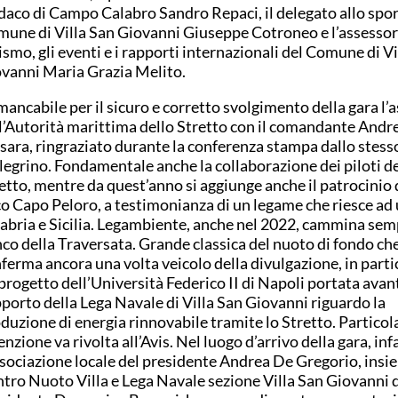
daco di Campo Calabro Sandro Repaci, il delegato allo spor
une di Villa San Giovanni Giuseppe Cotroneo e l’assessor
ismo, gli eventi e i rapporti internazionali del Comune di Vi
vanni Maria Grazia Melito.
ancabile per il sicuro e corretto svolgimento della gara l’
l’Autorità marittima dello Stretto con il comandante Andr
sara, ringraziato durante la conferenza stampa dallo stess
legrino. Fondamentale anche la collaborazione dei piloti de
etto, mentre da quest’anno si aggiunge anche il patrocinio 
o Capo Peloro, a testimonianza di un legame che riesce ad 
abria e Sicilia. Legambiente, anche nel 2022, cammina sem
nco della Traversata. Grande classica del nuoto di fondo che
ferma ancora una volta veicolo della divulgazione, in parti
progetto dell’Università Federico II di Napoli portata avant
porto della Lega Navale di Villa San Giovanni riguardo la
duzione di energia rinnovabile tramite lo Stretto. Particol
enzione va rivolta all’Avis. Nel luogo d’arrivo della gara, infa
ssociazione locale del presidente Andrea De Gregorio, insi
tro Nuoto Villa e Lega Navale sezione Villa San Giovanni 