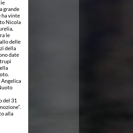
lie
da grande
 ha vinte
to Nicola
urelia,
ra le
allo delle
zi della
sono date
utrupi
ella
oto.
 Angelica
 Nuoto
o del 31
emozione”.
to alla