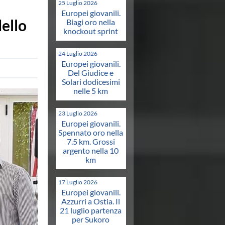
25 Luglio 2026
Europei giovanili.
ello
Biagi oro nella
knockout sprint
24 Luglio 2026
Europei giovanili.
Del Giudice e
Solari dodicesimi
nelle 5 km
23 Luglio 2026
Europei giovanili.
Spennato oro nella
7.5 km. Grossi
argento nella 10
km
17 Luglio 2026
Europei giovanili.
Azzurri a Ostia. Il
21 luglio partenza
per Sukoro