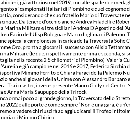
abinieri, già vittorioso nel 2019, con alle spalle due medag
rgento ai campionati italiani di Piombino e quel cognome 
astia, considerando che suo fratello Mario di Traversate ne
 cinque. Da tenere d’occhio anche Andrea Filadelli e Rober
la Marina Militare e i tre siciliani Andrea D’Agostino dell’A
rea Fazio dell’Uisp Bologna e Marco Inglima di Palermo. T
ne spicca la campionessa in carica della Traversata Sofie C
mme Oro, pronta a giocarsi il successo con Alisia Tettaman
ina Militare (le due, rispettivamente prima e seconda, si 
taglia nella recente 2,5 chilometri di Piombino), Valeria C
l’Aurelia e già campione nel 2016 e 2017, Federica Sirchia d
isportiva Mimmo Ferrito e Chiara Faraci della Palermo Nu
zio anche ai giovani della Unime con Alessandro Barbaro e
era. Tra i master, invece, presente Mauro Gully del Centro
la e Anna Maria Saupuppo della Trirock.
ca ormai poco al grande giorno, la Traversata dello Strett
lio 2022 è alle porte e come sempre “Non è una gara, è un’
remo a vedere chi riuscirà ad aggiudicarsi il Trofeo intitola
oria di Mimmo Chirico.