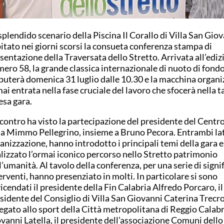
splendido scenario della Piscina Il Corallo di Villa San Gio
itato nei giorni scorsi la consueta conferenza stampa di
sentazione della Traversata dello Stretto. Arrivata all’ediz
ero 58, la grande classica internazionale di nuoto di fondo
puterà domenica 31 luglio dalle 10.30 e la macchina organi
ai entrata nella fase cruciale del lavoro che sfocerà nella 
esa gara.
ncontro ha visto la partecipazione del presidente del Cent
la Mimmo Pellegrino, insieme a Bruno Pecora. Entrambi la
anizzazione, hanno introdotto i principali temi della gara e
lizzato l’ormai iconico percorso nello Stretto patrimonio
l’umanità. Al tavolo della conferenza, per una serie di signif
erventi, hanno presenziato in molti. In particolare si sono
icendati il presidente della Fin Calabria Alfredo Porcaro, il
sidente del Consiglio di Villa San Giovanni Caterina Trecroc
egato allo sport della Città metropolitana di Reggio Calabr
vanni Latella, il presidente dell’associazione Comuni dello