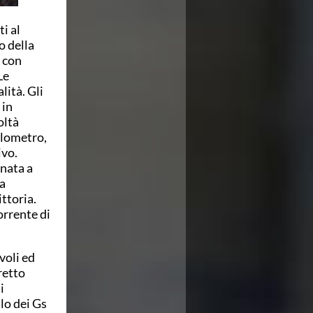
i al
o della
, con
Le
ità. Gli
 in
oltà
ilometro,
ivo.
nata a
da
ittoria.
orrente di
voli ed
tretto
i
lo dei Gs