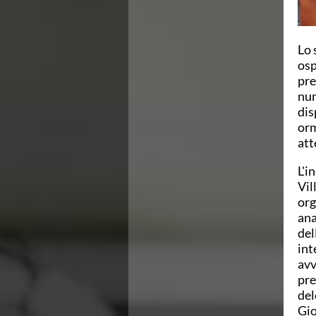
Campionato A2 Maschile
Campionato A2 Femminile
Campionato B Maschile
Lo 
Storico Campionati 2003-2017
osp
Finali Giovanili
pre
Trofei delle Regioni
num
CoMeN Cup
dis
News
orm
Flash News
att
Waterpolo Channel
Tuffi
L'i
Eventi
Vil
Norme e documenti
org
Risultati e Classifiche
ana
Azzurri
del
News
int
Flash News
avv
Artistico
pre
Eventi
del
Norme e documenti
Gio
Risultati e Classifiche