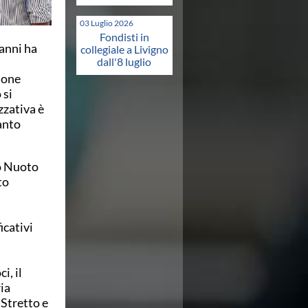
03 Luglio 2026
Fondisti in
vanni ha
collegiale a Livigno
dall'8 luglio
ione
 si
zzativa è
tanto
ro Nuoto
to
icativi
i, il
ia
 Stretto e