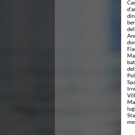
Car
Area Legislativa
d’a
Protezione Civile
din
Qualità
ben
Sostenibilità
del
Privacy
And
Cookie Policy
don
Archivio News
Fia
Flash News
Mar
Galleria fotografica
bat
Videogallery
del
Intranet
Pol
Webmail
Spa
Contatti
Irr
Mappa del sito
Vil
Man
lug
Sta
mem