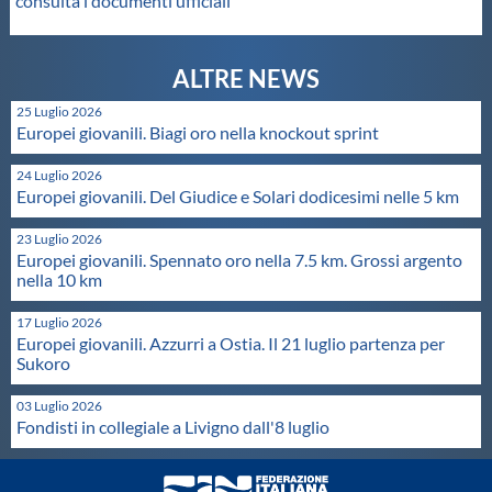
consulta i documenti ufficiali
Master
Formazione
25 Luglio 2026
Europei giovanili. Biagi oro nella knockout sprint
GUG
24 Luglio 2026
Europei giovanili. Del Giudice e Solari dodicesimi nelle 5 km
Scuole Nuoto
23 Luglio 2026
Europei giovanili. Spennato oro nella 7.5 km. Grossi argento
nella 10 km
Propaganda
17 Luglio 2026
Europei giovanili. Azzurri a Ostia. Il 21 luglio partenza per
Sukoro
Centri Federali
03 Luglio 2026
Fondisti in collegiale a Livigno dall'8 luglio
Area Legislativa