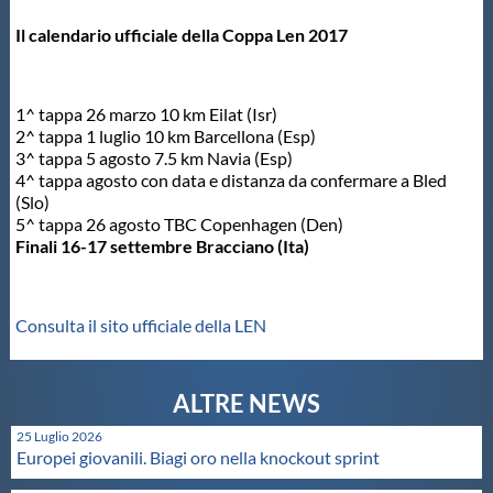
Il calendario ufficiale della Coppa Len 2017
Master
Formazione
1^ tappa 26 marzo 10 km Eilat (Isr)
2^ tappa 1 luglio 10 km Barcellona (Esp)
3^ tappa 5 agosto 7.5 km Navia (Esp)
GUG
4^ tappa agosto con data e distanza da confermare a Bled
(Slo)
5^ tappa 26 agosto TBC Copenhagen (Den)
Scuole Nuoto
Finali 16-17 settembre Bracciano (Ita)
Propaganda
Consulta il sito ufficiale della LEN
Centri Federali
25 Luglio 2026
Area Legislativa
Europei giovanili. Biagi oro nella knockout sprint