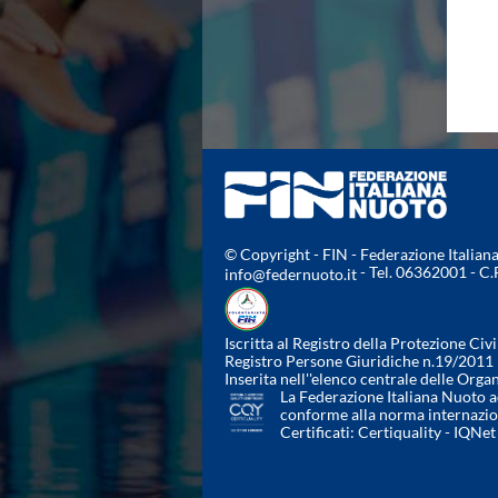
Campionato A2 Maschile
Campionato A2 Femminile
Campionato B Maschile
Storico Campionati 2003-2017
Finali Giovanili
Trofei delle Regioni
CoMeN Cup
News
Flash News
Waterpolo Channel
Tuffi
© Copyright - FIN - Federazione Italia
Eventi
- Tel. 06362001 - C
info@federnuoto.it
Norme e documenti
Risultati e Classifiche
Iscritta al Registro della Protezione Civi
Azzurri
Registro Persone Giuridiche n.19/2011
News
Inserita nell''elenco centrale delle Orga
Flash News
La Federazione Italiana Nuoto ad
conforme alla norma internazi
Artistico
Certificati:
Certiquality
-
IQNet
Eventi
Norme e documenti
Risultati e Classifiche