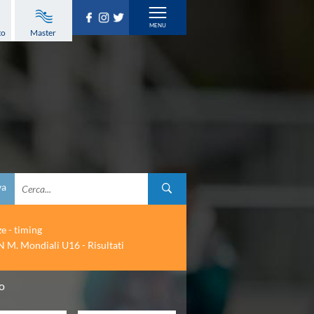
to
Master
va
ze - timing
 M. Mondiali U16 - Risultati
no