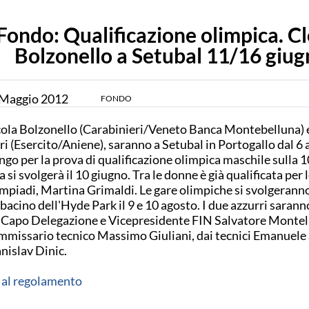
Fondo: Qualificazione olimpica. Cl
Bolzonello a Setubal 11/16 giu
Maggio
2012
FONDO
ola Bolzonello (Carabinieri/Veneto Banca Montebelluna) e
ri (Esercito/Aniene), saranno a Setubal in Portogallo dal 6 a
ngo per la prova di qualificazione olimpica maschile sulla 1
a si svolgerà il 10 giugno. Tra le donne è già qualificata per 
mpiadi, Martina Grimaldi. Le gare olimpiche si svolgerann
 bacino dell'Hyde Park il 9 e 10 agosto. I due azzurri sarann
 Capo Delegazione e Vicepresidente FIN Salvatore Montell
missario tecnico Massimo Giuliani, dai tecnici Emanuele 
nislav Dinic.
 al regolamento