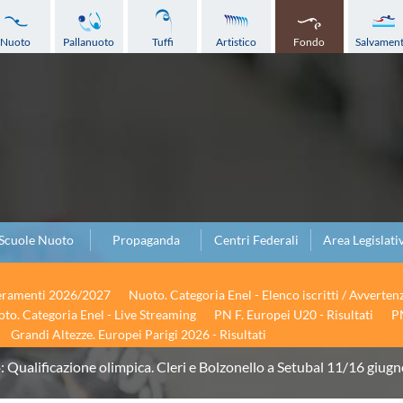
Nuoto
Pallanuoto
Tuffi
Artistico
Fondo
Salvamen
Scuole Nuoto
Propaganda
Centri Federali
Area Legislati
seramenti 2026/2027
Nuoto. Categoria Enel - Elenco iscritti / Avverten
to. Categoria Enel - Live Streaming
PN F. Europei U20 - Risultati
PN
Grandi Altezze. Europei Parigi 2026 - Risultati
 Qualificazione olimpica. Cleri e Bolzonello a Setubal 11/16 giug