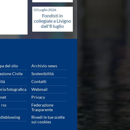
03 Luglio 2026
Fondisti in
collegiale a Livigno
dall'8 luglio
a del sito
Archivio news
ezione Civile
Sostenibilità
ità
Contatti
eria fotografica
Webmail
anet
Privacy
 rss
Federazione
Trasparente
tleblowing
Rivedi le tue scelte
sui cookies