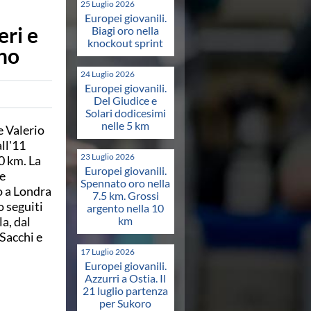
25 Luglio 2026
Europei giovanili.
eri e
Biagi oro nella
knockout sprint
gno
24 Luglio 2026
Europei giovanili.
Del Giudice e
Solari dodicesimi
nelle 5 km
 Valerio
ll'11
23 Luglio 2026
0 km. La
Europei giovanili.
le
Spennato oro nella
o a Londra
7.5 km. Grossi
o seguiti
argento nella 10
a, dal
km
Sacchi e
17 Luglio 2026
Europei giovanili.
Azzurri a Ostia. Il
21 luglio partenza
per Sukoro